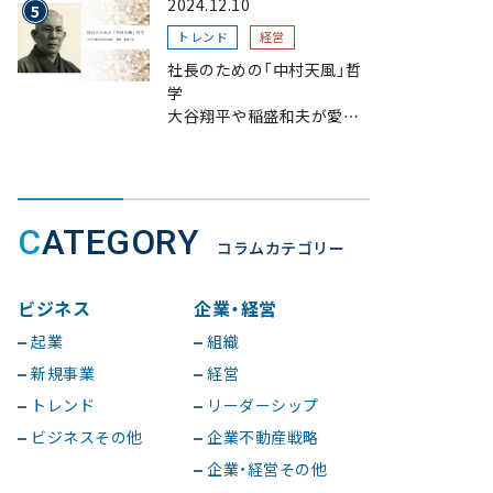
2024.12.10
トレンド
経営
社長のための「中村天風」哲
学
大谷翔平や稲盛和夫が愛読、
一流が指針とする理由
CATEGORY
コラムカテゴリー
ビジネス
企業・経営
起業
組織
新規事業
経営
トレンド
リーダーシップ
ビジネスその他
企業不動産戦略
企業・経営その他