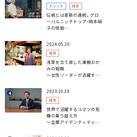
トレンド
経営
伝統とは革新の連続。グロ
ーバルニッチトップ・岡本硝
子の挑戦
～創業100年を機に、“窯
業”を新たなステージへ。ガ
2024.05.20
ラスにこだわり、ガラスを超
える経営戦略～
経営
浅草を立て直した凄腕おか
みの戦略
〜女性リーダーが活躍する
まちおこし〜
2023.10.19
経営
世界で活躍するコマツの危
機の乗り越え方
〜企業アイデンティティの
浸透で現場力を磨く〜