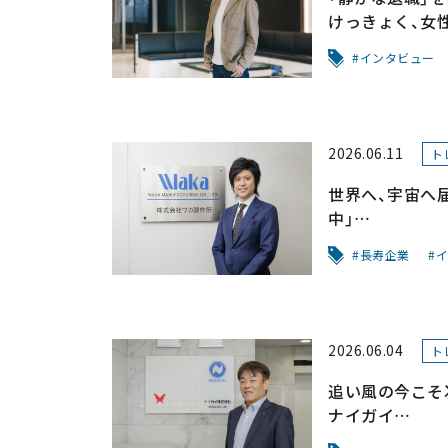
けっきょく、女
インタビュー
2026.06.11
ト
世界へ、宇宙へ
中」
～経営危機をチ
長寿企業
イ
2026.06.04
ト
追い風の今こそ
ナイガイ
～「見えない部