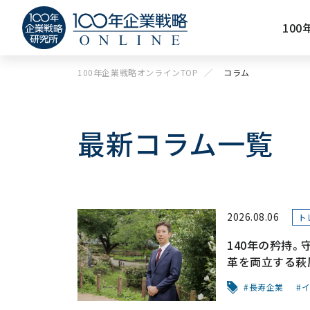
10
100年企業戦略オンラインTOP
コラム
最新コラム一覧
2026.08.06
ト
140年の矜持
革を両立する萩
～「前を向く力
長寿企業
イ