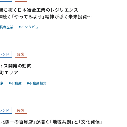
勝ち抜く日本冶金工業のレジリエンス
0年続く「やってみよう」精神が導く未来投資～
長寿企業
インタビュー
レンド
経営
ィス開発の動向
田町エリア
京
不動産
不動産投資
レンド
経営
東北随一の百貨店」が描く「地域共創」と「文化発信」