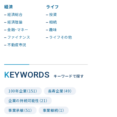
経済
ライフ
経済総合
投資
経済理論
相続
金融・マネー
趣味
ファイナンス
ライフその他
不動産市況
KEYWORDS
キーワードで探す
100年企業（151）
長寿企業（49）
企業の持続可能性（21）
事業承継（51）
事業継続（1）