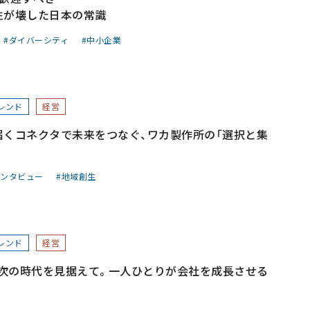
性が壊した日本の常識
ダイバーシティ
中小企業
レンド
経営
届くコネクタで未来をつなぐ、ワカ製作所の「選択と集
ャンスに変え、成長を信じられる企業であり続ける～
ンタビュー
地域創生
レンド
経営
次の時代を見据えて。一人ひとりが会社を成長させる
分」を支える保温保冷工事のリーディングカンパニー～