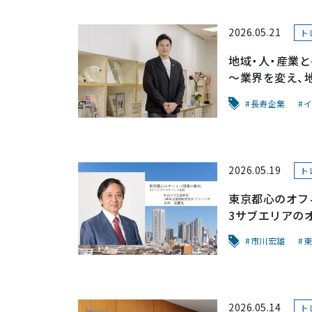
2026.05.21
ト
地域・人・産業
～業界を変え、
長寿企業
イ
2026.05.19
ト
東京都心のオフ
3サブエリアの
市川宏雄
東
2026.05.14
ト