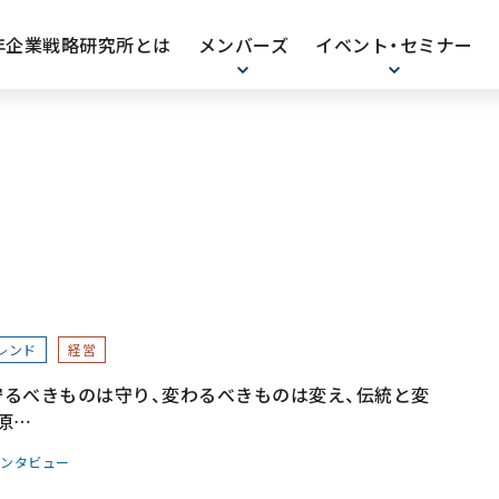
0年企業戦略研究所とは
メンバーズ
イベント・セミナー
レンド
経営
。守るべきものは守り、変わるべきものは変え、伝統と変
原
」をすべての人へ届ける葬祭用品メーカー～
ンタビュー