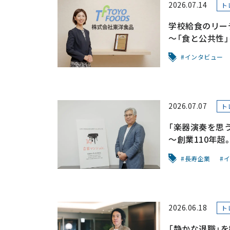
2026.07.14
ト
学校給食のリー
～「食と公共性
～
インタビュー
2026.07.07
ト
「楽器演奏を思
～創業110年
が拓く未来～
長寿企業
イ
2026.06.18
ト
「静かな退職」を