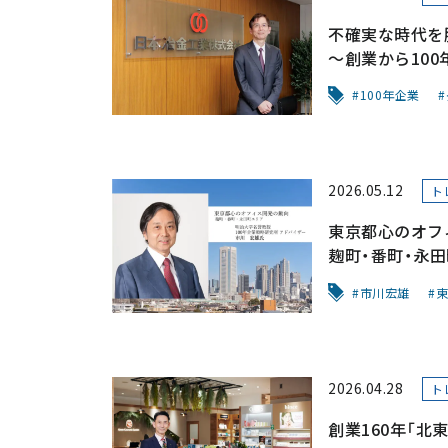
不確実な時代を
～創業から10
100年企業
2026.05.12
ト
東京都心のオフ
麹町・番町・永
市川宏雄
東
2026.04.28
ト
創業160年「北