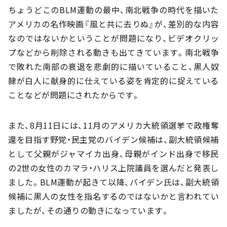
ちょうどこのBLM運動の最中、南北戦争の時代を描いた
アメリカの名作映画『風と共に去りぬ』が、差別的な内容
なのではないかということが問題になり、ビデオクリッ
プなどから削除される動きも出てきています。南北戦争
で敗れた南部の衰退を悲劇的に描いていること、黒人奴
隷が白人に献身的に仕えている姿を肯定的に捉えている
ことなどが問題にされたからです。
また、8月11日には、11月のアメリカ大統領選挙で政権奪
還を目指す野党・民主党のバイデン候補は、副大統領候補
として父親がジャマイカ出身、母親がインド出身で移民
の2世の女性のカマラ・ハリス上院議員を選んだと発表し
ました。BLM運動が起きて以降、バイデン氏は、副大統領
候補に黒人の女性を指名するのではないかと言われてい
ましたが、その通りの動きになっています。