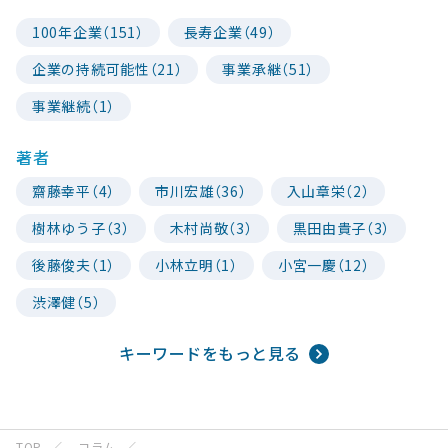
100年企業（151）
長寿企業（49）
企業の持続可能性（21）
事業承継（51）
事業継続（1）
著者
齋藤幸平（4）
市川宏雄（36）
入山章栄（2）
樹林ゆう子（3）
木村尚敬（3）
黒田由貴子（3）
後藤俊夫（1）
小林立明（1）
小宮一慶（12）
渋澤健（5）
キーワードをもっと見る
TOP
コラム