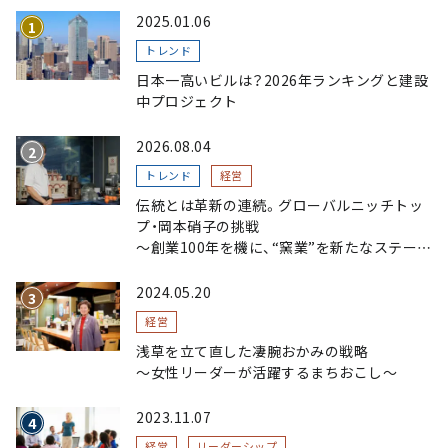
2025.01.06
トレンド
日本一高いビルは？2026年ランキングと建設
中プロジェクト
2026.08.04
トレンド
経営
伝統とは革新の連続。グローバルニッチトッ
プ・岡本硝子の挑戦
～創業100年を機に、“窯業”を新たなステージ
へ。ガラスにこだわり、ガラスを超える経営戦
略～
2024.05.20
経営
浅草を立て直した凄腕おかみの戦略
〜女性リーダーが活躍するまちおこし〜
2023.11.07
経営
リーダーシップ