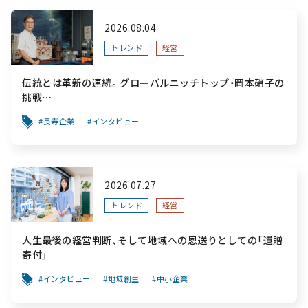
2026.08.04
トレンド
経営
伝統とは革新の連続。グローバルニッチトップ・岡本硝子の
挑戦
～創業100年を機に、“窯業”を新たなステージへ。ガラスに
長寿企業
インタビュー
こだわり、ガラスを超える経営戦略～
2026.07.27
トレンド
経営
人生最後の経営判断、そして地域への恩送りとしての「遺贈
寄付」
インタビュー
地域創生
中小企業