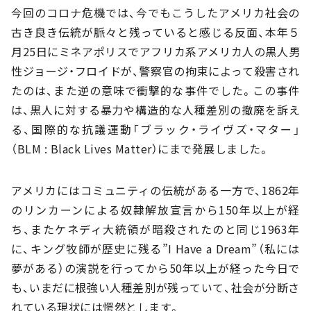
今回のコロナ危機では、今でもこうしたアメリカ社会の
古き良き伝統が脈々と残っていると感じる反面、本年５
月25日にミネアポリスでアフリカ系アメリカ人の黒人男
性ジョージ・フロイドが、警察官の拘束によって殺害され
たのは、また逆の意味で衝撃的な事件でした。この事件
は、黒人に対する暴力や構造的な人種差別の撤廃を訴え
る、国際的な抗議運動「ブラック・ライヴズ・マター」
（BLM : Black Lives Matter）にまで発展しました。
アメリカにはコミュニティの伝統がある一方で、1862年
のリンカーンによる奴隷解放宣言から150年以上が経
ち、またケネディ大統領が暗殺されたのと同じ1963年
に、キング牧師が歴史に残る”I Have a Dream”（私には
夢がある）の演説を行ってから50年以上が経った今日で
も、いまだに根強い人種差別が残っていて、社会が分断さ
れている現状には愕然とします。