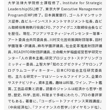
大学法律大学院修士課程修了、Institute for Strategic
Leadership(ISL)修了、東京大学 Executive Management
Program(EMP)修了。日本興業銀行、ゴールドマンサック
ス証券、森ビル・インベストメントマネジメント社長、森ビ
ル取締役専務執行役員CFO、アクアイグニス取締役会長など
を歴任。 現在、アジアソサエティ・ジャパンセンター理事・
アート委員会共同委員長、川村文化芸術振興財団理事、田村
学園理事・評議員、麻布学園評議員、社会変革推進財団評議
員、READYFOR財団評議員、立命館大学稲盛経営哲学研究セ
ンター「人の資本主義」研究プロジェクト・ステアリングコ
ミッティー委員、上智大学「知のエグゼクティブサロン」プ
ログラムコーディネーター、日本CFO協会主任研究委員
他。 主たる研究テーマはソーシャルファイナンス、企業の
サステナビリティ、資本主義。趣味は料理、ワイン、アート鑑
賞、工芸品収集と読書。読書のジャンルは経済から哲学・思
想、歴史、科学、芸術、料理まで多岐にわたり、プロの書評家
でもある。著書に、『コーポレートファイナンス実践講座』
（中央経済社）、『ファイナンスの哲学』（ダイヤモンド社）、