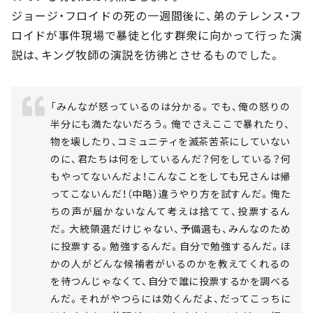
ジョージ・フロイドの死の一週間後に、弟のテレンス・フ
ロイドが事件現場で暴徒と化す群衆に向かって行った演
説は、キング牧師の演説を彷彿とさせるものでした。
「みんなが怒っているのは分かる。でも、俺の怒りの
半分にも満たないだろう。俺でさえここで暴れたり、
物を壊したり、コミュニティを滅茶苦茶にしていない
のに、君たちは何をしているんだ？何をしている？何
もやってないんだよ！こんなことをしても兄さんは帰
ってこないんだ！（中略）違うやり方を試すんだ。俺た
ちの声が届かないなんて考えは捨てて、投票するん
だ。大統領選だけじゃない、予備選も、みんなのため
に投票する。勉強するんだ。自分で勉強するんだ。ほ
かの人がどんな候補者がいるのかを教えてくれるの
を待つんじゃなくて、自分で誰に投票するかを調べる
んだ。それがやつらには効くんだよ、だってこっちに