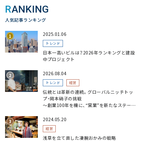
RANKING
人気記事ランキング
2025.01.06
トレンド
日本一高いビルは？2026年ランキングと建設
中プロジェクト
2026.08.04
トレンド
経営
伝統とは革新の連続。グローバルニッチトッ
プ・岡本硝子の挑戦
～創業100年を機に、“窯業”を新たなステージ
へ。ガラスにこだわり、ガラスを超える経営戦
略～
2024.05.20
経営
浅草を立て直した凄腕おかみの戦略