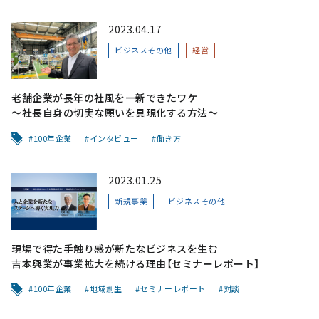
2023.04.17
ビジネスその他
経営
老舗企業が長年の社風を一新できたワケ
〜社長自身の切実な願いを具現化する方法〜
100年企業
インタビュー
働き方
2023.01.25
新規事業
ビジネスその他
現場で得た手触り感が新たなビジネスを生む
吉本興業が事業拡大を続ける理由【セミナーレポート】
100年企業
地域創生
セミナーレポート
対談