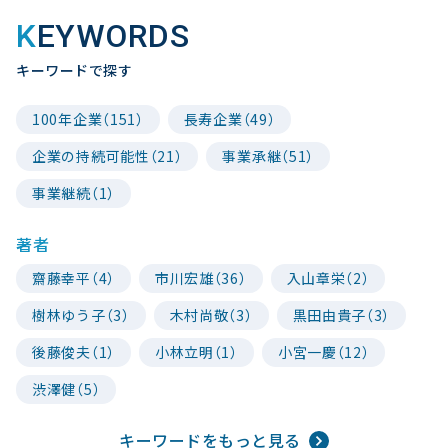
KEYWORDS
キーワードで探す
100年企業（151）
長寿企業（49）
企業の持続可能性（21）
事業承継（51）
事業継続（1）
著者
齋藤幸平（4）
市川宏雄（36）
入山章栄（2）
樹林ゆう子（3）
木村尚敬（3）
黒田由貴子（3）
後藤俊夫（1）
小林立明（1）
小宮一慶（12）
渋澤健（5）
キーワードをもっと見る