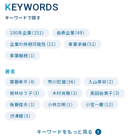
KEYWORDS
キーワードで探す
100年企業（151）
長寿企業（49）
企業の持続可能性（21）
事業承継（51）
事業継続（1）
著者
齋藤幸平（4）
市川宏雄（36）
入山章栄（2）
樹林ゆう子（3）
木村尚敬（3）
黒田由貴子（3）
後藤俊夫（1）
小林立明（1）
小宮一慶（12）
渋澤健（5）
キーワードをもっと見る