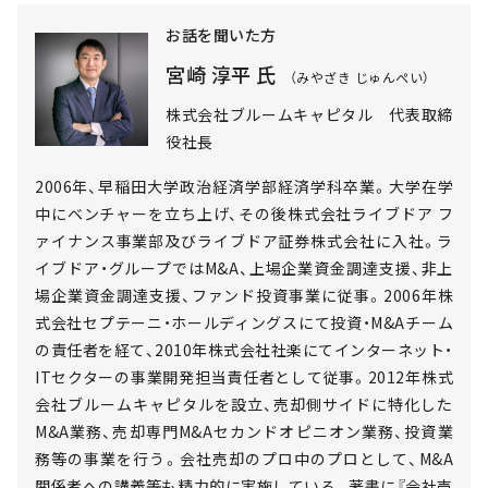
お話を聞いた方
宮崎 淳平 氏
（みやざき じゅんぺい）
株式会社ブルームキャピタル 代表取締
役社長
2006年、早稲田大学政治経済学部経済学科卒業。大学在学
中にベンチャーを立ち上げ、その後株式会社ライブドア フ
ァイナンス事業部及びライブドア証券株式会社に入社。ラ
イブドア・グループではM&A、上場企業資金調達支援、非上
場企業資金調達支援、ファンド投資事業に従事。2006年株
式会社セプテーニ・ホールディングスにて投資・M&Aチーム
の責任者を経て、2010年株式会社社楽にてインターネット・
ITセクターの事業開発担当責任者として従事。2012年株式
会社ブルームキャピタルを設立、売却側サイドに特化した
M&A業務、売却専門M&Aセカンドオピニオン業務、投資業
務等の事業を行う。会社売却のプロ中のプロとして、M&A
関係者への講義等も精力的に実施している。著書に『会社売