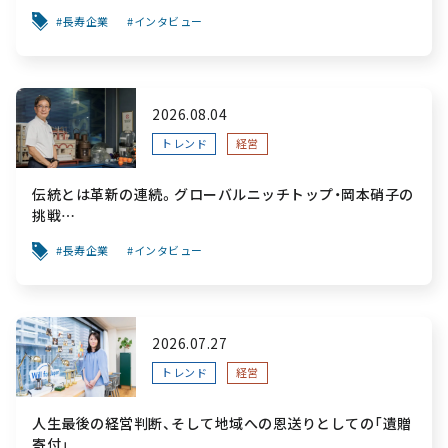
～「前を向く力」をすべての人へ届ける葬祭用品メーカー～
長寿企業
インタビュー
2026.08.04
トレンド
経営
伝統とは革新の連続。グローバルニッチトップ・岡本硝子の
挑戦
～創業100年を機に、“窯業”を新たなステージへ。ガラスに
長寿企業
インタビュー
こだわり、ガラスを超える経営戦略～
2026.07.27
トレンド
経営
人生最後の経営判断、そして地域への恩送りとしての「遺贈
寄付」