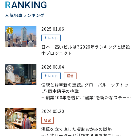
RANKING
人気記事ランキング
2025.01.06
トレンド
日本一高いビルは？2026年ランキングと建設
中プロジェクト
2026.08.04
トレンド
経営
伝統とは革新の連続。グローバルニッチトッ
プ・岡本硝子の挑戦
～創業100年を機に、“窯業”を新たなステージ
へ。ガラスにこだわり、ガラスを超える経営戦
略～
2024.05.20
経営
浅草を立て直した凄腕おかみの戦略
〜女性リーダーが活躍するまちおこし〜