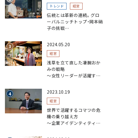
トレンド
経営
伝統とは革新の連続。グロ
ーバルニッチトップ・岡本硝
子の挑戦
～創業100年を機に、“窯
業”を新たなステージへ。ガ
2024.05.20
ラスにこだわり、ガラスを超
える経営戦略～
経営
浅草を立て直した凄腕おか
みの戦略
〜女性リーダーが活躍する
まちおこし〜
2023.10.19
経営
世界で活躍するコマツの危
機の乗り越え方
〜企業アイデンティティの
浸透で現場力を磨く〜