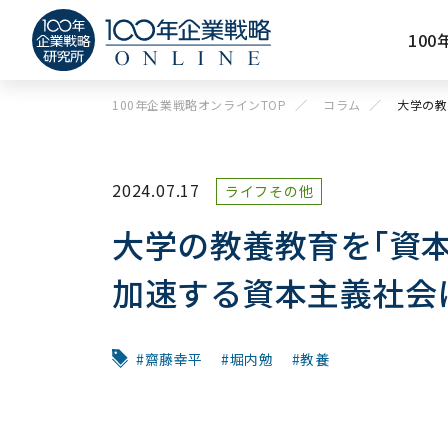
10
100年企業戦略オンラインTOP
コラム
大学の教
2024.07.17
ライフその他
大学の教養教育を｢資
加速する資本主義社会
齋藤幸平
堀内勉
教養