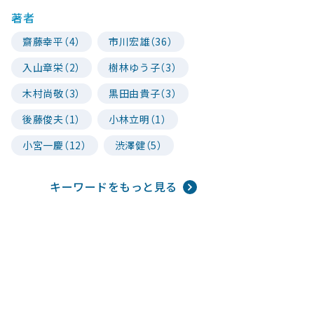
著者
齋藤幸平（4）
市川宏雄（36）
入山章栄（2）
樹林ゆう子（3）
木村尚敬（3）
黒田由貴子（3）
後藤俊夫（1）
小林立明（1）
小宮一慶（12）
渋澤健（5）
キーワードをもっと見る