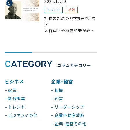
2024.12.10
トレンド
経営
社長のための「中村天風」哲
学
大谷翔平や稲盛和夫が愛読、
一流が指針とする理由
CATEGORY
コラムカテゴリー
ビジネス
企業・経営
起業
組織
新規事業
経営
トレンド
リーダーシップ
ビジネスその他
企業不動産戦略
企業・経営その他