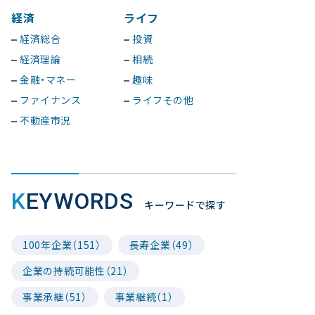
経済
ライフ
経済総合
投資
経済理論
相続
金融・マネー
趣味
ファイナンス
ライフその他
不動産市況
KEYWORDS
キーワードで探す
100年企業（151）
長寿企業（49）
企業の持続可能性（21）
事業承継（51）
事業継続（1）