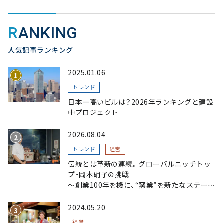
RANKING
人気記事ランキング
2025.01.06
トレンド
日本一高いビルは？2026年ランキングと建設
中プロジェクト
2026.08.04
トレンド
経営
伝統とは革新の連続。グローバルニッチトッ
プ・岡本硝子の挑戦
～創業100年を機に、“窯業”を新たなステージ
へ。ガラスにこだわり、ガラスを超える経営戦
略～
2024.05.20
経営