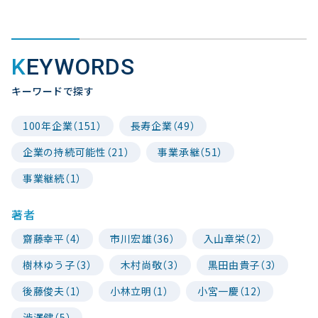
KEYWORDS
キーワードで探す
100年企業（151）
長寿企業（49）
企業の持続可能性（21）
事業承継（51）
事業継続（1）
著者
齋藤幸平（4）
市川宏雄（36）
入山章栄（2）
樹林ゆう子（3）
木村尚敬（3）
黒田由貴子（3）
後藤俊夫（1）
小林立明（1）
小宮一慶（12）
渋澤健（5）