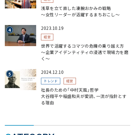
浅草を立て直した凄腕おかみの戦略
〜女性リーダーが活躍するまちおこし〜
2023.10.19
経営
世界で活躍するコマツの危機の乗り越え方
〜企業アイデンティティの浸透で現場力を磨
く〜
2024.12.10
トレンド
経営
社長のための「中村天風」哲学
大谷翔平や稲盛和夫が愛読、一流が指針とす
る理由