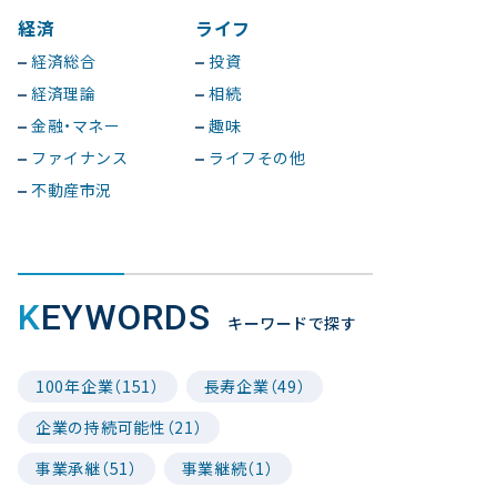
経済
ライフ
経済総合
投資
経済理論
相続
金融・マネー
趣味
ファイナンス
ライフその他
不動産市況
KEYWORDS
キーワードで探す
100年企業（151）
長寿企業（49）
企業の持続可能性（21）
事業承継（51）
事業継続（1）