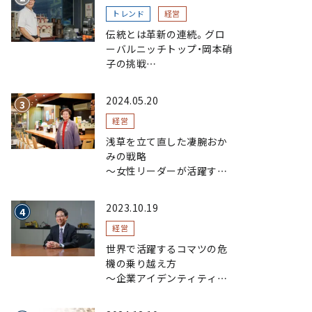
トレンド
経営
伝統とは革新の連続。グロ
ーバルニッチトップ・岡本硝
子の挑戦
～創業100年を機に、“窯
業”を新たなステージへ。ガ
2024.05.20
ラスにこだわり、ガラスを超
える経営戦略～
経営
浅草を立て直した凄腕おか
みの戦略
〜女性リーダーが活躍する
まちおこし〜
2023.10.19
経営
世界で活躍するコマツの危
機の乗り越え方
〜企業アイデンティティの
浸透で現場力を磨く〜