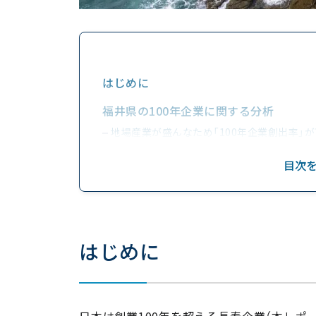
はじめに
福井県の100年企業に関する分析
地場産業が盛んなため「100年企業創出率」
女性の就業率や共働き率も全国トップ
目次
2.福井県の100年企業データ
① 創業年は『明治後期』が最多
② 創業年TOP5
③ 市町村別は『福井市』が最多
はじめに
④ 産業は『製造業』が盛ん
⑤ 業種は『酒小売』が最多
⑥ 資本金は『1千万円以上～5千万円未満』が
日本は創業100年を超える長寿企業（本レポ