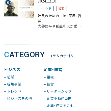
2024.12.10
トレンド
経営
社長のための「中村天風」哲
学
大谷翔平や稲盛和夫が愛読、
一流が指針とする理由
CATEGORY
コラムカテゴリー
ビジネス
企業・経営
起業
組織
新規事業
経営
トレンド
リーダーシップ
ビジネスその他
企業不動産戦略
企業・経営その他