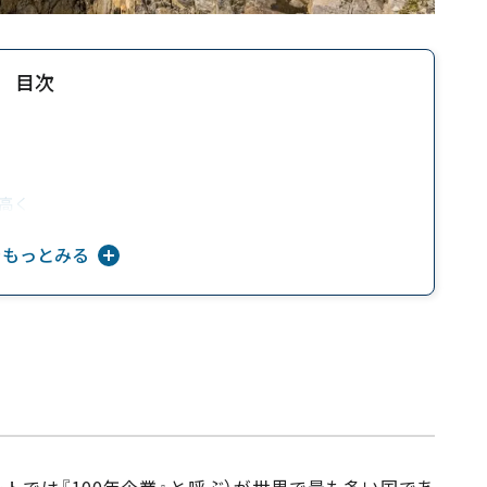
目次
が高く
をもっとみる
最多
ートでは『100年企業』と呼ぶ）が世界で最も多い国であ