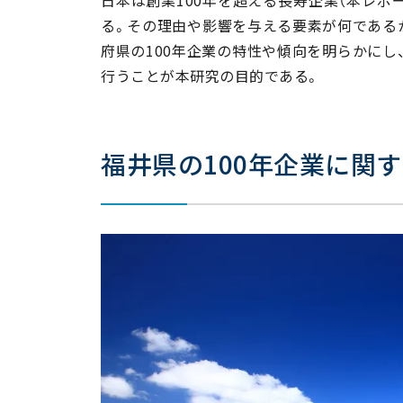
⑦ 従業員数は『10人未満』が6割超え
る。その理由や影響を与える要素が何である
⑧ 売上高は『1億円未満』が最多
府県の100年企業の特性や傾向を明らかにし
⑨ 本業以外に貸事務所業を行っている企業は
行うことが本研究の目的である。
福井県の100年企業に関