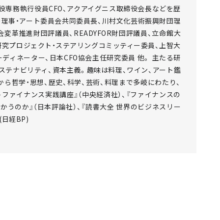
役専務執行役員CFO、アクアイグニス取締役会長などを歴
ー理事・アート委員会共同委員長、川村文化芸術振興財団理
変革推進財団評議員、READYFOR財団評議員、立命館大
研究プロジェクト・ステアリングコミッティー委員、上智大
ディネーター、日本CFO協会主任研究委員 他。 主たる研
ステナビリティ、資本主義。趣味は料理、ワイン、アート鑑
ら哲学・思想、歴史、科学、芸術、料理まで多岐にわたり、
ファイナンス実践講座』（中央経済社）、『ファイナンスの
かうのか』（日本評論社）、『読書大全 世界のビジネスリー
日経BP)