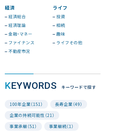
経済
ライフ
経済総合
投資
経済理論
相続
金融・マネー
趣味
ファイナンス
ライフその他
不動産市況
KEYWORDS
キーワードで探す
100年企業（151）
長寿企業（49）
企業の持続可能性（21）
事業承継（51）
事業継続（1）