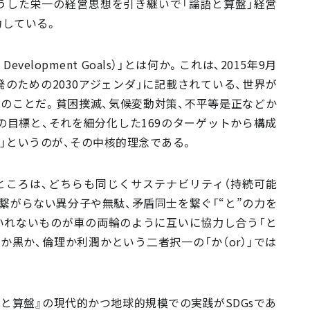
うした栄一の経営思想を引き継いで「論語と算盤」経営
力している。
Development Goals）」とは何か。これは、2015年9月
のための2030アジェンダ」に記載されている、世界が
」のことだ。貧困撲滅、気候変動対策、不平等是正などか
の目標と、それを細分化した169のターゲットから構成
」というのが、その中核的理念である。
すところは、どちらも同じくサステナビリティ（持続可能
見繋がらない異分子や無駄、矛盾同士を繋ぐ「“と”の力を
相いれないものが車の両輪のように互いに協力し合う「と
白か黒か、倫理か利潤かという二者択一の「か（or）」では
語と算盤』の現代的かつ地球的規模での実践がSDGsであ