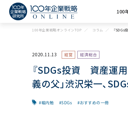
10
100年企業戦略オンラインTOP
コラム
『SDG
2020.11.13
経営
経済総合
『SDGs投資 資産運
義の父」渋沢栄一、SD
堀内勉
SDGs
おすすめの一冊