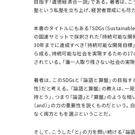
目指す「道徳経済合一説」である。著者は、こ
塾という私塾を立ち上げ、経営者育成にも尽
本書のタイトルにもある「SDGs（Sustainable 
の国連サミットで採択された「持続可能な開発
30年までに達成すべき「持続可能な開発目標
ら成る、持続可能な社会を実現するための17
されている。「誰一人取り残さない社会の実現
著者は、このSDGsと『論語と算盤』の目指
性）だと考える。『論語と算盤』の教えは、一
持とう」、つまり「論語」と「算盤」のような
（and）」の力の重要性を説くものだという。
なく両方ともを選ぶということだ。
そして、こうした「と」の力を問い続ける『論