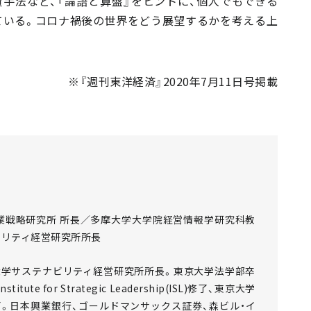
手法など、『論語と算盤』をヒントに、個人でもできる
ている。コロナ禍後の世界をどう展望するかを考える上
※『週刊東洋経済』2020年7月11日号掲載
企業戦略研究所 所長／多摩大学大学院経営情報学研究科教
ビリティ経営研究所所長
大学サステナビリティ経営研究所所長。東京大学法学部卒
 for Strategic Leadership(ISL)修了、東京大学
m(EMP)修了。日本興業銀行、ゴールドマンサックス証券、森ビル・イ