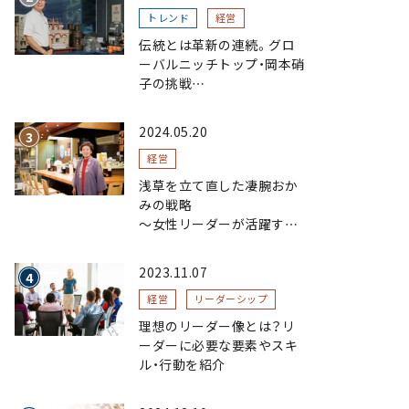
トレンド
経営
伝統とは革新の連続。グロ
ーバルニッチトップ・岡本硝
子の挑戦
～創業100年を機に、“窯
業”を新たなステージへ。ガ
2024.05.20
ラスにこだわり、ガラスを超
える経営戦略～
経営
浅草を立て直した凄腕おか
みの戦略
〜女性リーダーが活躍する
まちおこし〜
2023.11.07
経営
リーダーシップ
理想のリーダー像とは？リ
ーダーに必要な要素やスキ
ル・行動を紹介