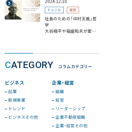
2024.12.10
トレンド
経営
社長のための「中村天風」哲
学
大谷翔平や稲盛和夫が愛読、
一流が指針とする理由
CATEGORY
コラムカテゴリー
ビジネス
企業・経営
起業
組織
新規事業
経営
トレンド
リーダーシップ
ビジネスその他
企業不動産戦略
企業・経営その他