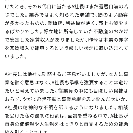
けたとき、その６代目に当たるA社長はまだ還暦目前の若
さでした。業界ではよく知られた老舗で、筋のよい顧客
が多かったものの、業種柄、利益幅が薄く、売上も減少す
るばかりでした。好立地に所有していた不動産のおかげ
で安定した家賃収入がありましたが、昨今は本業の赤字
を家賃収入で補填するという厳しい状況に追い込まれて
いました。
A社長には他社に勤務するご子息がいましたが、本人に事
業を継ぐ意思はなく、A社長も承継を強要することは避け
たいと考えていました。従業員の中にも目ぼしい候補は
おらず、やがて経営不振と事業承継を思い悩んだせいか、
A社長は精神的な不調を訴えるようになりました。相談
を受けた私の最初の役割は、面談を重ねる中で、A社長が
自身の価値観や人生観をはっきりと自覚するための補助
線を引くことでした。