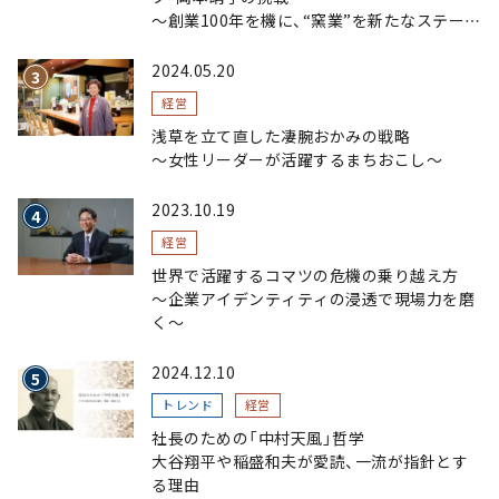
～創業100年を機に、“窯業”を新たなステージ
へ。ガラスにこだわり、ガラスを超える経営戦
略～
2024.05.20
経営
浅草を立て直した凄腕おかみの戦略
〜女性リーダーが活躍するまちおこし〜
2023.10.19
経営
世界で活躍するコマツの危機の乗り越え方
〜企業アイデンティティの浸透で現場力を磨
く〜
2024.12.10
トレンド
経営
社長のための「中村天風」哲学
大谷翔平や稲盛和夫が愛読、一流が指針とす
る理由