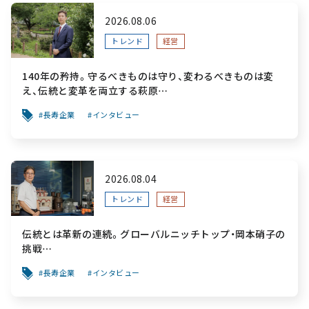
2026.08.06
トレンド
経営
140年の矜持。守るべきものは守り、変わるべきものは変
え、伝統と変革を両立する萩原
～「前を向く力」をすべての人へ届ける葬祭用品メーカー～
長寿企業
インタビュー
2026.08.04
トレンド
経営
伝統とは革新の連続。グローバルニッチトップ・岡本硝子の
挑戦
～創業100年を機に、“窯業”を新たなステージへ。ガラスに
長寿企業
インタビュー
こだわり、ガラスを超える経営戦略～