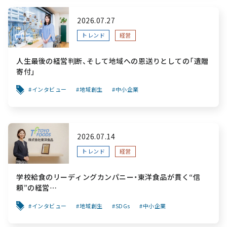
2026.07.27
トレンド
経営
人生最後の経営判断、そして地域への恩送りとしての「遺贈
寄付」
インタビュー
地域創生
中小企業
2026.07.14
トレンド
経営
学校給食のリーディングカンパニー・東洋食品が貫く“信
頼”の経営
～「食と公共性」を軸に、創業から変わらぬ“安心”を次世代
インタビュー
地域創生
SDGs
中小企業
へ繋ぐ挑戦～