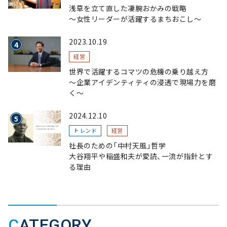
浅草を立て直した凄腕おかみの戦略
〜女性リーダーが活躍するまちおこし〜
2023.10.19
経営
世界で活躍するコマツの危機の乗り越え方
〜企業アイデンティティの浸透で現場力を磨
く〜
2024.12.10
トレンド
経営
社長のための「中村天風」哲学
大谷翔平や稲盛和夫が愛読、一流が指針とす
る理由
CATEGORY