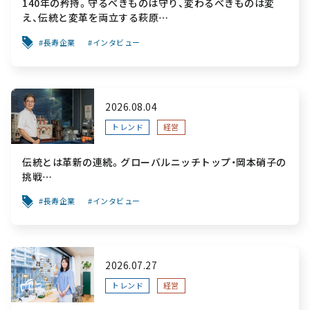
140年の矜持。守るべきものは守り、変わるべきものは変
え、伝統と変革を両立する萩原
～「前を向く力」をすべての人へ届ける葬祭用品メーカー～
長寿企業
インタビュー
2026.08.04
トレンド
経営
伝統とは革新の連続。グローバルニッチトップ・岡本硝子の
挑戦
～創業100年を機に、“窯業”を新たなステージへ。ガラスに
長寿企業
インタビュー
こだわり、ガラスを超える経営戦略～
2026.07.27
トレンド
経営