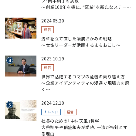
プ・岡本硝子の挑戦
～創業100年を機に、“窯業”を新たなステージ
へ。ガラスにこだわり、ガラスを超える経営戦
略～
2024.05.20
経営
浅草を立て直した凄腕おかみの戦略
〜女性リーダーが活躍するまちおこし〜
2023.10.19
経営
世界で活躍するコマツの危機の乗り越え方
〜企業アイデンティティの浸透で現場力を磨
く〜
2024.12.10
トレンド
経営
社長のための「中村天風」哲学
大谷翔平や稲盛和夫が愛読、一流が指針とす
る理由