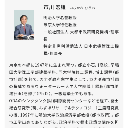
市川 宏雄
いちかわ ひろお
明治大学名誉教授
帝京大学特任教授
一般社団法人 大都市政策研究機構・理事
長
特定非営利活動法人 日本危機管理士機
構・理事長
東京の本郷に1947年に生まれ育つ。都立小石川高校、早稲
田大学理工学部建築学科、同大学院修士課程、博士課程（都
市計画）を経て、カナダ政府留学生として、カナダ都市計画
の権威であるウォータールー大学大学院博士課程（都市地
域計画）を修了（Ph.D.）。一級建築士でもある。
ODAのシンクタンク(財)国際開発センターなどを経て、富士
総合研究所（現、みずほリサーチ&テクノロジー）主席研究員
の後、1997年に明治大学政治経済学部教授（都市政策）。都
市工学出身でありながら、政治学科で都市政策の講座を担