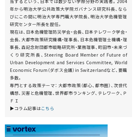
当するという、日本では数少ない学際分野の実践者。2004
年から明治大学公共政策大学院ガバナンス研究科長、なら
びにこの間に明治大学専門職大学院長、明治大学危機管理
研究センター所長を歴任。
現在は、日本危機管理防災学会・会長、日本テレワーク学会・
会長、大都市政策研究機構・理事長、日本危機管理士機構・理
事長、森記念財団都市戦略研究所・業務理事、町田市・未来づ
くり研究所長、Steering Board Member of Future of
Urban Development and Services Committee, World
Economic Forum（ダボス会議）in Switzerlandなど、要職
多数。
専門とする政策テーマ： 大都市政策（都心、都市圏）、次世代
構想、災害と危機管理、世界都市ランキング、テレワーク、Ｐ
ＦＩ
▶コラム記事は
こちら