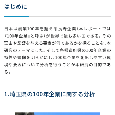
③市町村別は『さいたま市』が最多
はじめに
④産業は『建設業』が全国4位
⑤業種は『木造建築工事業』が最多
⑥資本金は『小売業』が上位
日本は創業100年を超える長寿企業（本レポートでは
⑦従業員数は『10人未満』が6割
『100年企業』と呼ぶ）が世界で最も多い国である。その
⑧売上高は『1億円未満』が最多
理由や影響を与える要素が何であるかを探ることを、本
⑨本業以外に貸事務所業を行っている企業は29社
研究のテーマにした。そして各都道府県の100年企業の
特性や傾向を明らかにし、100年企業を創出しやすい環
境や要因について分析を行うことが本研究の目的であ
る。
1.埼玉県の100年企業に関する分析