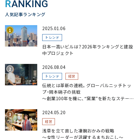
RANKING
人気記事ランキング
2025.01.06
トレンド
日本一高いビルは？2026年ランキングと建設
中プロジェクト
2026.08.04
トレンド
経営
伝統とは革新の連続。グローバルニッチトッ
プ・岡本硝子の挑戦
～創業100年を機に、“窯業”を新たなステージ
へ。ガラスにこだわり、ガラスを超える経営戦
略～
2024.05.20
経営
浅草を立て直した凄腕おかみの戦略
〜女性リーダーが活躍するまちおこし〜