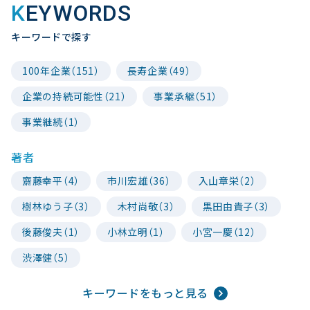
KEYWORDS
キーワードで探す
100年企業（151）
長寿企業（49）
企業の持続可能性（21）
事業承継（51）
事業継続（1）
著者
齋藤幸平（4）
市川宏雄（36）
入山章栄（2）
樹林ゆう子（3）
木村尚敬（3）
黒田由貴子（3）
後藤俊夫（1）
小林立明（1）
小宮一慶（12）
渋澤健（5）
キーワードをもっと見る