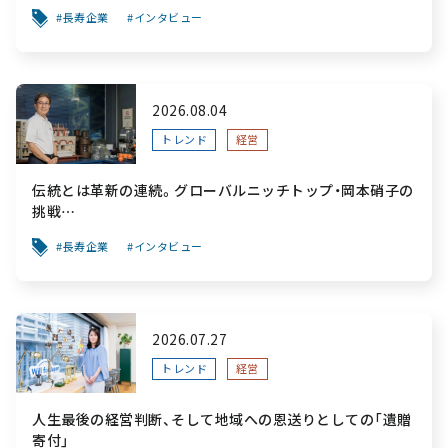
～「前を向く力」をすべての人へ届ける葬祭用品メーカー～
長寿企業
インタビュー
2026.08.04
トレンド
経営
伝統とは革新の連続。グローバルニッチトップ・岡本硝子の
挑戦
～創業100年を機に、“窯業”を新たなステージへ。ガラスに
長寿企業
インタビュー
こだわり、ガラスを超える経営戦略～
2026.07.27
トレンド
経営
人生最後の経営判断、そして地域への恩送りとしての「遺贈
寄付」