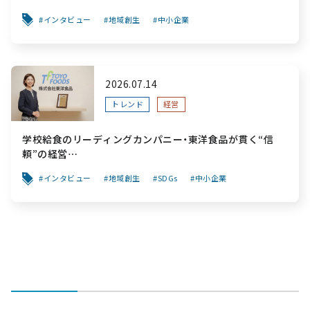
インタビュー
地域創生
中小企業
2026.07.14
トレンド
経営
学校給食のリーディングカンパニー・東洋食品が貫く“信
頼”の経営
～「食と公共性」を軸に、創業から変わらぬ“安心”を次世代
インタビュー
地域創生
SDGs
中小企業
へ繋ぐ挑戦～