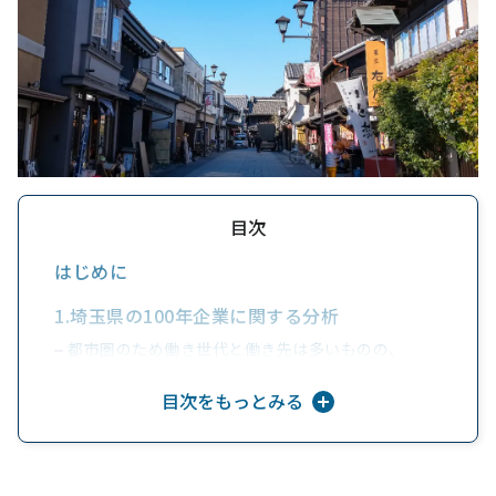
目次
はじめに
1.埼玉県の100年企業に関する分析
都市圏のため働き世代と働き先は多いものの、
雇用環境は厳しい状況にある
目次をもっとみる
2.埼玉県の100年企業データ
①創業年は『明治後期』が最多
②創業年TOP5