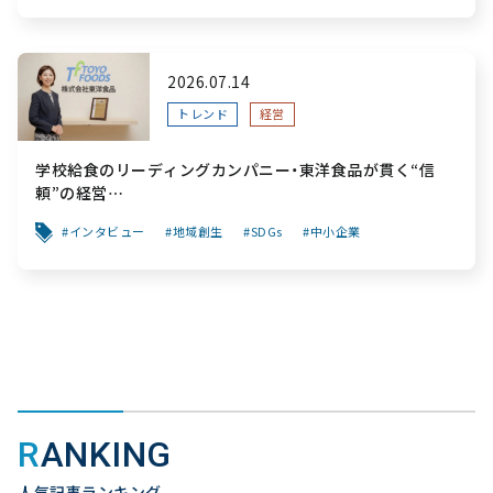
2026.07.14
トレンド
経営
学校給食のリーディングカンパニー・東洋食品が貫く“信
頼”の経営
～「食と公共性」を軸に、創業から変わらぬ“安心”を次世代
インタビュー
地域創生
SDGs
中小企業
へ繋ぐ挑戦～
RANKING
人気記事ランキング