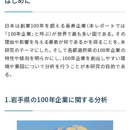
はじめに
④産業は『製造業』が発展
⑤業種は『ガソリンスタンド』が最多
⑥資本金は『1千万円以上～5千万円未満』が最多
日本は創業100年を超える長寿企業（本レポートでは
⑦従業員数は『10人未満』が6割超え
『100年企業』と呼ぶ）が世界で最も多い国である。その
⑧売上高は『1億円未満』が最多
理由や影響を与える要素が何であるかを探ることを、本
⑨本業以外に貸事務所業を行っている企業は4社
研究のテーマにした。そして各都道府県の100年企業の
特性や傾向を明らかにし、100年企業を創出しやすい環
境や要因について分析を行うことが本研究の目的であ
る。
1.岩手県の100年企業に関する分析