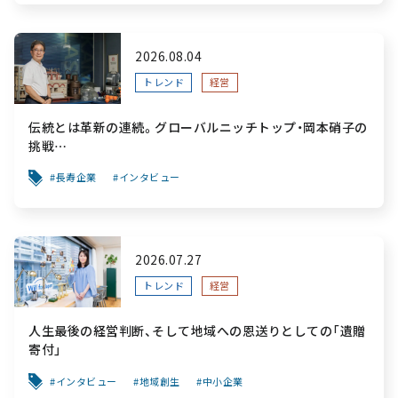
2026.08.04
トレンド
経営
伝統とは革新の連続。グローバルニッチトップ・岡本硝子の
挑戦
～創業100年を機に、“窯業”を新たなステージへ。ガラスに
長寿企業
インタビュー
こだわり、ガラスを超える経営戦略～
2026.07.27
トレンド
経営
人生最後の経営判断、そして地域への恩送りとしての「遺贈
寄付」
インタビュー
地域創生
中小企業