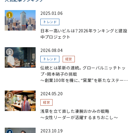
2025.01.06
トレンド
日本一高いビルは？2026年ランキングと建設
中プロジェクト
2026.08.04
トレンド
経営
伝統とは革新の連続。グローバルニッチトッ
プ・岡本硝子の挑戦
～創業100年を機に、“窯業”を新たなステージ
へ。ガラスにこだわり、ガラスを超える経営戦
略～
2024.05.20
経営
浅草を立て直した凄腕おかみの戦略
〜女性リーダーが活躍するまちおこし〜
2023.10.19