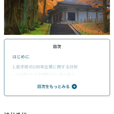
目次
はじめに
1.岩手県の100年企業に関する分析
人口減少と少子高齢化が一段と進み、
経済指標は厳しい状況
目次をもっとみる
2.岩手県の100年企業データ
①創業年は『明治後期』が最多
②創業年TOP5
③市町村別は『盛岡市』が最多