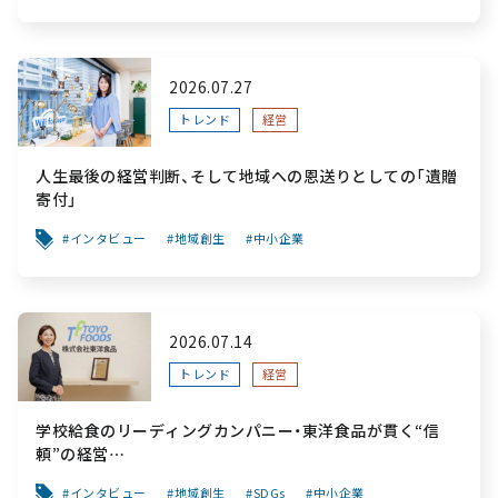
2026.07.27
トレンド
経営
人生最後の経営判断、そして地域への恩送りとしての「遺贈
寄付」
インタビュー
地域創生
中小企業
2026.07.14
トレンド
経営
学校給食のリーディングカンパニー・東洋食品が貫く“信
頼”の経営
～「食と公共性」を軸に、創業から変わらぬ“安心”を次世代
インタビュー
地域創生
SDGs
中小企業