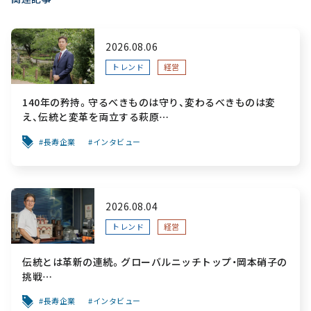
2026.08.06
トレンド
経営
140年の矜持。守るべきものは守り、変わるべきものは変
え、伝統と変革を両立する萩原
～「前を向く力」をすべての人へ届ける葬祭用品メーカー～
長寿企業
インタビュー
2026.08.04
トレンド
経営
伝統とは革新の連続。グローバルニッチトップ・岡本硝子の
挑戦
～創業100年を機に、“窯業”を新たなステージへ。ガラスに
長寿企業
インタビュー
こだわり、ガラスを超える経営戦略～