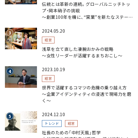
伝統とは革新の連続。グローバルニッチトッ
プ・岡本硝子の挑戦
～創業100年を機に、“窯業”を新たなステージ
へ。ガラスにこだわり、ガラスを超える経営戦
略～
2024.05.20
経営
浅草を立て直した凄腕おかみの戦略
〜女性リーダーが活躍するまちおこし〜
2023.10.19
経営
世界で活躍するコマツの危機の乗り越え方
〜企業アイデンティティの浸透で現場力を磨
く〜
2024.12.10
トレンド
経営
社長のための「中村天風」哲学