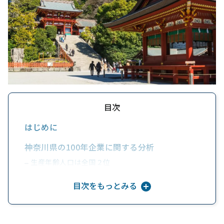
目次
はじめに
神奈川県の100年企業に関する分析
生産年齢人口は全国２位
アクセスがよく人気が高いため、商業地平均価格も高
い
目次をもっとみる
2.神奈川県の100年企業データ
①創業年は『明治後期』が最多