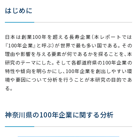
②創業年TOP5
はじめに
③市町村別は『横浜市』が最多
④産業は『不動産業』と『サービス業』が全国5位
⑤業種は『貸事務所業』が最多
日本は創業100年を超える長寿企業（本レポートでは
⑥資本金は『1千万円以上～5千万円未満』が最多
『100年企業』と呼ぶ）が世界で最も多い国である。その
⑦従業員数は『10人未満』が5割超え
理由や影響を与える要素が何であるかを探ることを、本
⑧売上高は『1億円未満』が最多
研究のテーマにした。そして各都道府県の100年企業の
⑨本業以外に貸事務所業を行っている企業は29社
特性や傾向を明らかにし、100年企業を創出しやすい環
境や要因について分析を行うことが本研究の目的であ
る。
神奈川県の100年企業に関する分析