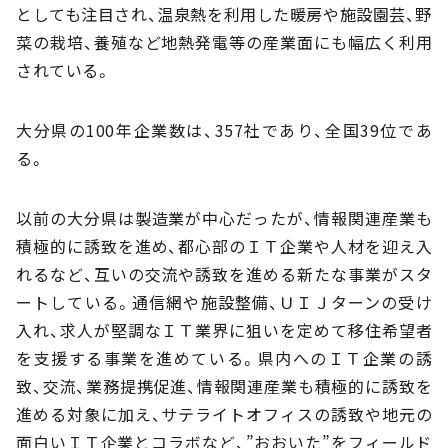
としても注目され、温泉熱を利用した暖房や施設園芸、野
菜の栽培、養殖など地熱発電等の産業面にも幅広く利用
されている。
大分県の100年企業数は、357社であり、全国39位であ
る。
以前の大分県は製造業が中心だったが、情報関連産業も
積極的に誘致を進め、都心部のＩＴ企業や人材を迎え入
れるなど、互いの交流や誘致を進める新たな事業がスタ
ートしている。通信網や施設整備、ＵＩＪターンの受け
入れ、求人が堅調なＩＴ業界に狙いを定めて移住希望者
を支援する事業を進めている。県内へのＩＴ企業の誘
致、交流、業務提携促進、情報関連産業も積極的に誘致を
進める対象に加え、サテライトオフィスの誘致や地元の
面白いＩＴ企業とコラボなど、”おおいた”をフィールド