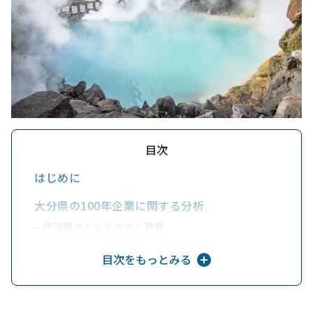
目次
はじめに
大分県の100年企業に関する分析
物流拠点として大きく発展
観光名所も多数ありインバウンド対策も強化
目次をもっとみる
2.大分県の100年企業データ
①創業年は『明治後期』が最多
②創業年TOP5