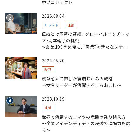
中プロジェクト
2026.08.04
トレンド
経営
伝統とは革新の連続。グローバルニッチトッ
プ・岡本硝子の挑戦
～創業100年を機に、“窯業”を新たなステージ
へ。ガラスにこだわり、ガラスを超える経営戦
略～
2024.05.20
経営
浅草を立て直した凄腕おかみの戦略
〜女性リーダーが活躍するまちおこし〜
2023.10.19
経営
世界で活躍するコマツの危機の乗り越え方
〜企業アイデンティティの浸透で現場力を磨
く〜