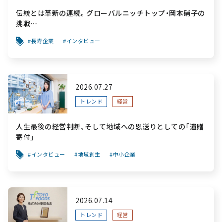
伝統とは革新の連続。グローバルニッチトップ・岡本硝子の
挑戦
～創業100年を機に、“窯業”を新たなステージへ。ガラスに
長寿企業
インタビュー
こだわり、ガラスを超える経営戦略～
2026.07.27
トレンド
経営
人生最後の経営判断、そして地域への恩送りとしての「遺贈
寄付」
インタビュー
地域創生
中小企業
2026.07.14
トレンド
経営