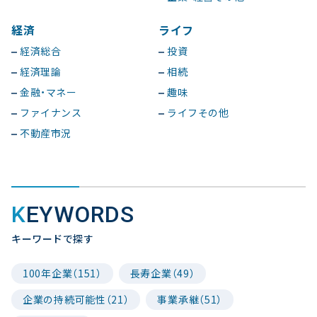
経済
ライフ
経済総合
投資
経済理論
相続
金融・マネー
趣味
ファイナンス
ライフその他
不動産市況
KEYWORDS
キーワードで探す
100年企業（151）
長寿企業（49）
企業の持続可能性（21）
事業承継（51）