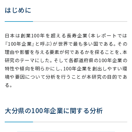
③市町村別は『大分市』が最多
はじめに
④産業は『卸売・小売業、飲食店』が最多
⑤業種は『旅館・ホテル』が最多
⑥資本金は『1千万円未満』が最多
日本は創業100年を超える長寿企業（本レポートでは
⑦従業員数は『10人未満』が6割超え
『100年企業』と呼ぶ）が世界で最も多い国である。その
⑧売上高は『1億円未満』が最多
理由や影響を与える要素が何であるかを探ることを、本
⑨本業以外に貸事務所業を行っている企業は5社
研究のテーマにした。そして各都道府県の100年企業の
特性や傾向を明らかにし、100年企業を創出しやすい環
境や要因について分析を行うことが本研究の目的であ
る。
大分県の100年企業に関する分析