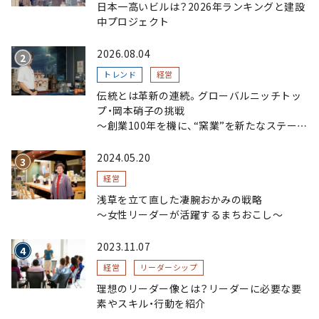
日本一高いビルは？2026年ランキングと建設
中プロジェクト
2026.08.04
トレンド
経営
伝統とは革新の連続。グローバルニッチトッ
プ・岡本硝子の挑戦
～創業100年を機に、“窯業”を新たなステージ
へ。ガラスにこだわり、ガラスを超える経営戦
略～
2024.05.20
経営
浅草を立て直した凄腕おかみの戦略
〜女性リーダーが活躍するまちおこし〜
2023.11.07
経営
リーダーシップ
理想のリーダー像とは？リーダーに必要な要
素やスキル・行動を紹介