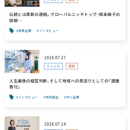
伝統とは革新の連続。グローバルニッチトップ・岡本硝子の
挑戦
～創業100年を機に、“窯業”を新たなステージへ。ガラスに
長寿企業
インタビュー
こだわり、ガラスを超える経営戦略～
2026.07.27
トレンド
経営
人生最後の経営判断、そして地域への恩送りとしての「遺贈
寄付」
インタビュー
地域創生
中小企業
2026.07.14