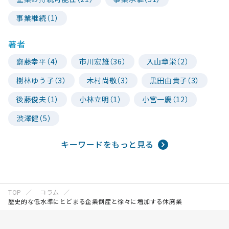
事業継続（1）
著者
齋藤幸平（4）
市川宏雄（36）
入山章栄（2）
樹林ゆう子（3）
木村尚敬（3）
黒田由貴子（3）
後藤俊夫（1）
小林立明（1）
小宮一慶（12）
渋澤健（5）
キーワードをもっと見る
TOP
コラム
歴史的な低水準にとどまる企業倒産と徐々に増加する休廃業