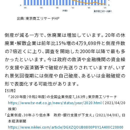
出典：東京商工リサーチHP
倒産が減る一方で、休廃業は増加しています。20年の休
廃業・解散企業は前年比15%増の4万9,698件と倒産件数
の7倍近くに上り、調査を開始した2000年以降で最も多
かったといいます。今は政府の救済や金融機関の資金繰
り支援や返済猶予で破綻が先送りされていますが、いず
れ景気回復期には倒産や自己破産、あるいは金融破綻の
形で表面化する可能性があります。
【引用】
「2020年度（令和2年度）の全国企業倒産7,163件」東京商工リサーチ
https://www.tsr-net.co.jp/news/status/year/2020.html
（2021/04/20
検索）
「企業倒産、30年ぶり低水準 政府・銀行支援が下支え」（2021/04/08）, 日
本経済新聞
https://www.nikkei.com/article/DGXZQOUB0800P0Y1A400C20000