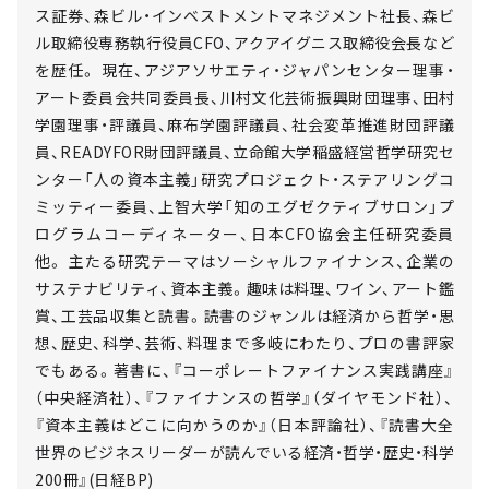
ス証券、森ビル・インベストメントマネジメント社長、森ビ
ル取締役専務執行役員CFO、アクアイグニス取締役会長など
を歴任。 現在、アジアソサエティ・ジャパンセンター理事・
アート委員会共同委員長、川村文化芸術振興財団理事、田村
学園理事・評議員、麻布学園評議員、社会変革推進財団評議
員、READYFOR財団評議員、立命館大学稲盛経営哲学研究セ
ンター「人の資本主義」研究プロジェクト・ステアリングコ
ミッティー委員、上智大学「知のエグゼクティブサロン」プ
ログラムコーディネーター、日本CFO協会主任研究委員
他。 主たる研究テーマはソーシャルファイナンス、企業の
サステナビリティ、資本主義。趣味は料理、ワイン、アート鑑
賞、工芸品収集と読書。読書のジャンルは経済から哲学・思
想、歴史、科学、芸術、料理まで多岐にわたり、プロの書評家
でもある。著書に、『コーポレートファイナンス実践講座』
（中央経済社）、『ファイナンスの哲学』（ダイヤモンド社）、
『資本主義はどこに向かうのか』（日本評論社）、『読書大全
世界のビジネスリーダーが読んでいる経済・哲学・歴史・科学
200冊』(日経BP)