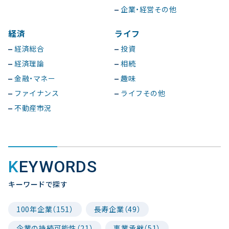
企業・経営その他
経済
ライフ
経済総合
投資
経済理論
相続
金融・マネー
趣味
ファイナンス
ライフその他
不動産市況
KEYWORDS
キーワードで探す
100年企業（151）
長寿企業（49）
企業の持続可能性（21）
事業承継（51）