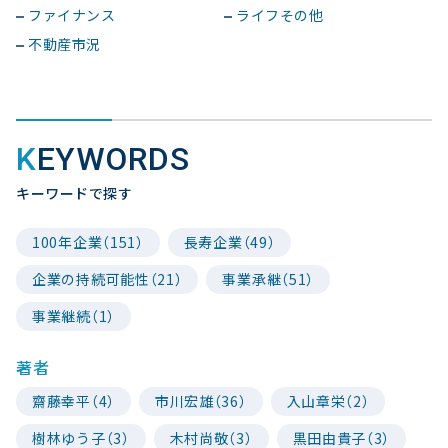
ファイナンス
ライフその他
不動産市況
KEYWORDS
キーワードで探す
100年企業（151）
長寿企業（49）
企業の持続可能性（21）
事業承継（51）
事業継続（1）
著者
齋藤幸平（4）
市川宏雄（36）
入山章栄（2）
樹林ゆう子（3）
木村尚敬（3）
黒田由貴子（3）