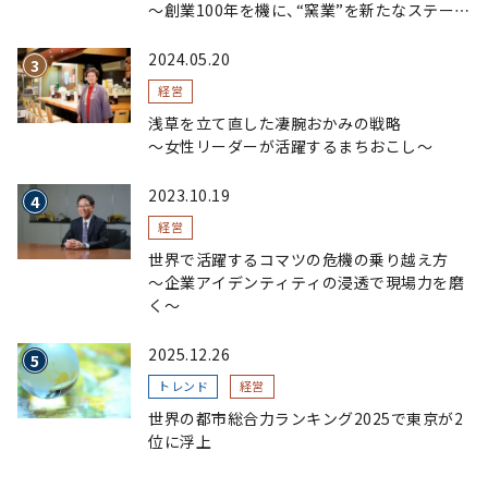
～創業100年を機に、“窯業”を新たなステージ
へ。ガラスにこだわり、ガラスを超える経営戦
略～
2024.05.20
経営
浅草を立て直した凄腕おかみの戦略
〜女性リーダーが活躍するまちおこし〜
2023.10.19
経営
世界で活躍するコマツの危機の乗り越え方
〜企業アイデンティティの浸透で現場力を磨
く〜
2025.12.26
トレンド
経営
世界の都市総合力ランキング2025で東京が2
位に浮上