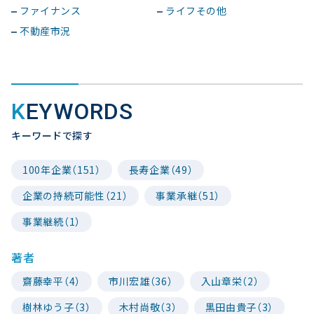
ファイナンス
ライフその他
不動産市況
KEYWORDS
キーワードで探す
100年企業（151）
長寿企業（49）
企業の持続可能性（21）
事業承継（51）
事業継続（1）
著者
齋藤幸平（4）
市川宏雄（36）
入山章栄（2）
樹林ゆう子（3）
木村尚敬（3）
黒田由貴子（3）