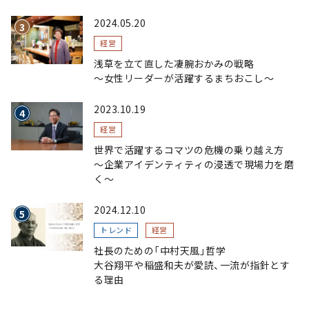
へ。ガラスにこだわり、ガラスを超える経営戦
略～
2024.05.20
経営
浅草を立て直した凄腕おかみの戦略
〜女性リーダーが活躍するまちおこし〜
2023.10.19
経営
世界で活躍するコマツの危機の乗り越え方
〜企業アイデンティティの浸透で現場力を磨
く〜
2024.12.10
トレンド
経営
社長のための「中村天風」哲学
大谷翔平や稲盛和夫が愛読、一流が指針とす
る理由