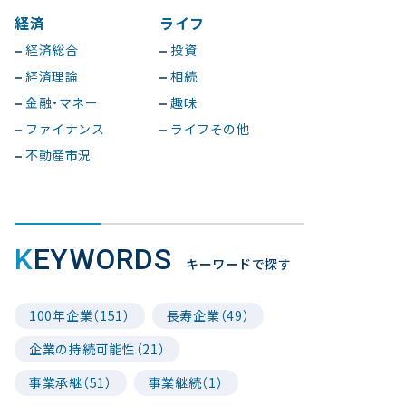
経済
ライフ
経済総合
投資
経済理論
相続
金融・マネー
趣味
ファイナンス
ライフその他
不動産市況
KEYWORDS
キーワードで探す
100年企業（151）
長寿企業（49）
企業の持続可能性（21）
事業承継（51）
事業継続（1）