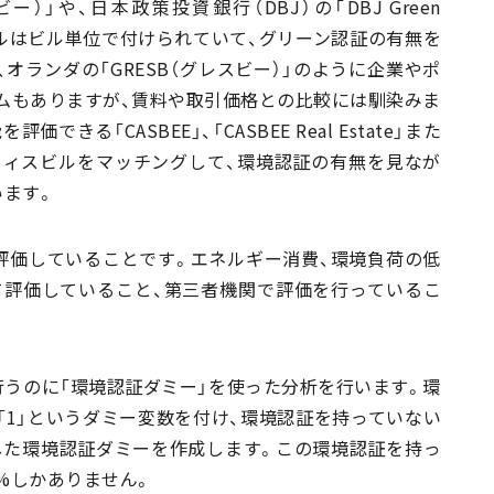
ー）」や、日本政策投資銀行（DBJ）の「DBJ Green
なラベルはビル単位で付けられていて、グリーン認証の有無を
オランダの「GRESB（グレスビー）」のように企業やポ
ムもありますが、賃料や取引価格との比較には馴染みま
る「CASBEE」、「CASBEE Real Estate」また
、実際のオフィスビルをマッチングして、環境認証の有無を見なが
います。
評価していることです。エネルギー消費、環境負荷の低
て評価していること、第三者機関で評価を行っているこ
うのに「環境認証ダミー」を使った分析を行います。環
1」というダミー変数を付け、環境認証を持っていない
した環境認証ダミーを作成します。この環境認証を持っ
3%しかありません。