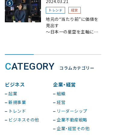
2024.03.21
トレンド
経営
地元の“当たり前”に価値を
見出す
〜日本一の星空を主軸にし
た長野県阿智村のブランド
戦略〜
CATEGORY
コラムカテゴリー
ビジネス
企業・経営
起業
組織
新規事業
経営
トレンド
リーダーシップ
ビジネスその他
企業不動産戦略
企業・経営その他