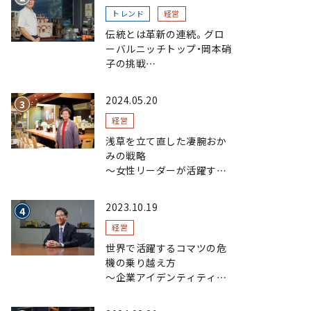
トレンド
経営
伝統とは革新の連続。グロ
ーバルニッチトップ・岡本硝
子の挑戦
～創業100年を機に、“窯
業”を新たなステージへ。ガ
2024.05.20
ラスにこだわり、ガラスを超
える経営戦略～
経営
浅草を立て直した凄腕おか
みの戦略
〜女性リーダーが活躍する
まちおこし〜
2023.10.19
経営
世界で活躍するコマツの危
機の乗り越え方
〜企業アイデンティティの
浸透で現場力を磨く〜