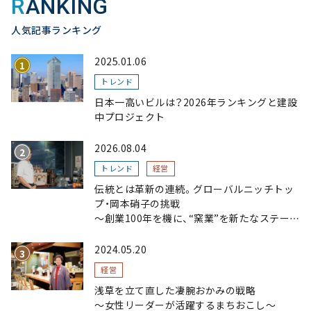
RANKING
人気記事ランキング
2025.01.06
トレンド
日本一高いビルは？2026年ランキングと建設
中プロジェクト
2026.08.04
トレンド
経営
伝統とは革新の連続。グローバルニッチトッ
プ・岡本硝子の挑戦
～創業100年を機に、“窯業”を新たなステージ
へ。ガラスにこだわり、ガラスを超える経営戦
略～
2024.05.20
経営
浅草を立て直した凄腕おかみの戦略
〜女性リーダーが活躍するまちおこし〜