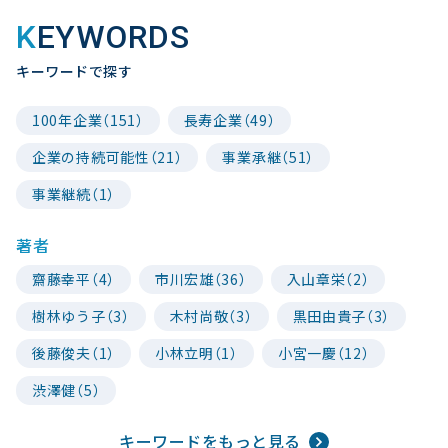
KEYWORDS
キーワードで探す
100年企業（151）
長寿企業（49）
企業の持続可能性（21）
事業承継（51）
事業継続（1）
著者
齋藤幸平（4）
市川宏雄（36）
入山章栄（2）
樹林ゆう子（3）
木村尚敬（3）
黒田由貴子（3）
後藤俊夫（1）
小林立明（1）
小宮一慶（12）
渋澤健（5）
キーワードをもっと見る