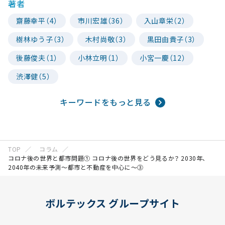
著者
齋藤幸平（4）
市川宏雄（36）
入山章栄（2）
樹林ゆう子（3）
木村尚敬（3）
黒田由貴子（3）
後藤俊夫（1）
小林立明（1）
小宮一慶（12）
渋澤健（5）
キーワードをもっと見る
TOP
コラム
コロナ後の世界と都市問題① コロナ後の世界をどう見るか？ 2030年、
2040年の未来予測～都市と不動産を中心に～③
ボルテックス グループサイト