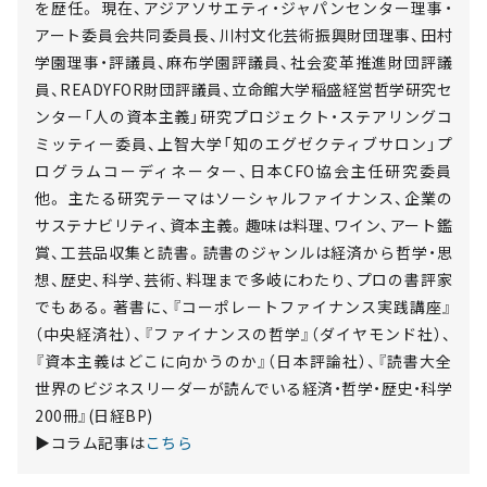
を歴任。 現在、アジアソサエティ・ジャパンセンター理事・
アート委員会共同委員長、川村文化芸術振興財団理事、田村
学園理事・評議員、麻布学園評議員、社会変革推進財団評議
員、READYFOR財団評議員、立命館大学稲盛経営哲学研究セ
ンター「人の資本主義」研究プロジェクト・ステアリングコ
ミッティー委員、上智大学「知のエグゼクティブサロン」プ
ログラムコーディネーター、日本CFO協会主任研究委員
他。 主たる研究テーマはソーシャルファイナンス、企業の
サステナビリティ、資本主義。趣味は料理、ワイン、アート鑑
賞、工芸品収集と読書。読書のジャンルは経済から哲学・思
想、歴史、科学、芸術、料理まで多岐にわたり、プロの書評家
でもある。著書に、『コーポレートファイナンス実践講座』
（中央経済社）、『ファイナンスの哲学』（ダイヤモンド社）、
『資本主義はどこに向かうのか』（日本評論社）、『読書大全
世界のビジネスリーダーが読んでいる経済・哲学・歴史・科学
200冊』(日経BP)
▶コラム記事は
こちら