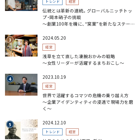
トレンド
経営
伝統とは革新の連続。グローバルニッチトッ
プ・岡本硝子の挑戦
～創業100年を機に、“窯業”を新たなステージ
へ。ガラスにこだわり、ガラスを超える経営戦
略～
2024.05.20
経営
浅草を立て直した凄腕おかみの戦略
〜女性リーダーが活躍するまちおこし〜
2023.10.19
経営
世界で活躍するコマツの危機の乗り越え方
〜企業アイデンティティの浸透で現場力を磨
く〜
2024.12.10
トレンド
経営