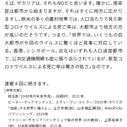
えば、ザカリアは、それもNOだと言います。確かに、感染
症は都市から始まりますが、それはすぐに地方に広がり
ますし、欧米の多くの農村地帯では、人口当たりで見た新
型コロナウイルスによる死亡率は、大都市より地方の方
が高いのだそうです。つまり、「世界では、いくつもの巨
大都市が今回のウイルスに驚くほど見事に対応してい
る。香港、シンガポール、台北はいずれも人口過密都市
で、公共交通機関網も密に張り巡らされているが、新型コ
ロナウイルスによる死亡率は驚きの低さ」なのです。
連載４回に続きます。
[参考文献]
成毛眞『2040年の未来予測』，日経BP，2021年
ピーター・ディアマンディス，スティーブン・コトラー『2030年：すべてが
「加速」する世界に備えよ』，土方奈美(訳)，山本康正(解説)，NewsPicks
パブリッシング，2020年
ファリード・ザカリア『パンデミック後の世界 10の教訓』，上原裕美子
(訳)，日本経済新聞出版，2021年