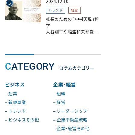
2024.12.10
トレンド
経営
社長のための「中村天風」哲
学
大谷翔平や稲盛和夫が愛読、
一流が指針とする理由
CATEGORY
コラムカテゴリー
ビジネス
企業・経営
起業
組織
新規事業
経営
トレンド
リーダーシップ
ビジネスその他
企業不動産戦略
企業・経営その他