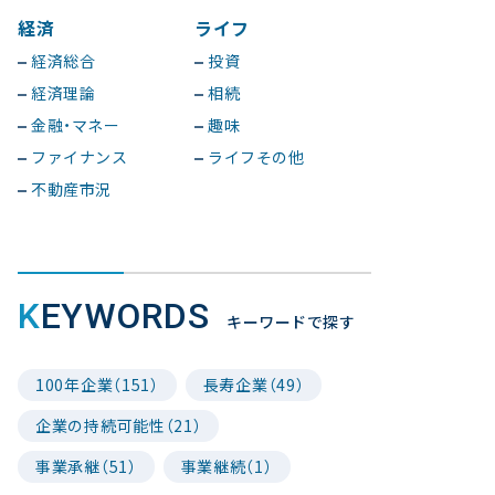
経済
ライフ
経済総合
投資
経済理論
相続
金融・マネー
趣味
ファイナンス
ライフその他
不動産市況
KEYWORDS
キーワードで探す
100年企業（151）
長寿企業（49）
企業の持続可能性（21）
事業承継（51）
事業継続（1）