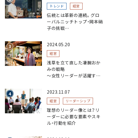
トレンド
経営
伝統とは革新の連続。グロ
ーバルニッチトップ・岡本硝
子の挑戦
～創業100年を機に、“窯
業”を新たなステージへ。ガ
2024.05.20
ラスにこだわり、ガラスを超
える経営戦略～
経営
浅草を立て直した凄腕おか
みの戦略
〜女性リーダーが活躍する
まちおこし〜
2023.11.07
経営
リーダーシップ
理想のリーダー像とは？リ
ーダーに必要な要素やスキ
ル・行動を紹介