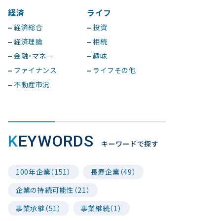
経済
ライフ
経済総合
投資
経済理論
相続
金融・マネー
趣味
ファイナンス
ライフその他
不動産市況
KEYWORDS
キーワードで探す
100年企業（151）
長寿企業（49）
企業の持続可能性（21）
事業承継（51）
事業継続（1）