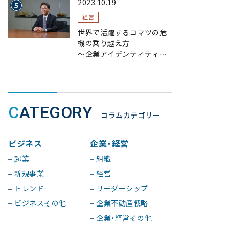
2023.10.19
経営
世界で活躍するコマツの危
機の乗り越え方
〜企業アイデンティティの
浸透で現場力を磨く〜
CATEGORY
コラムカテゴリー
ビジネス
企業・経営
起業
組織
新規事業
経営
トレンド
リーダーシップ
ビジネスその他
企業不動産戦略
企業・経営その他