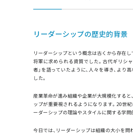
コミュニケーション能力の向上
フィードバックの活用法
自己改善と成長の習慣化
他者への影響力の強化
リーダーシップの歴史的背景
リーダーシップに必要な挑戦とその対処
モチベーション維持の方法
リーダーシップという概念は古くから存在し
信頼関係の構築
将軍に求められる資質でした。古代ギリシャ
変化に対応する柔軟性
者」を語っていたように、人々を導き、より
ストレス管理と健康維持
した。
倫理とリーダーシップ
産業革命が進み組織や企業が大規模化すると
まとめ
ップが重要視されるようになります。20世紀
ーダーシップの理論やスタイルに関する学問
今日では、リーダーシップは組織の大小を問