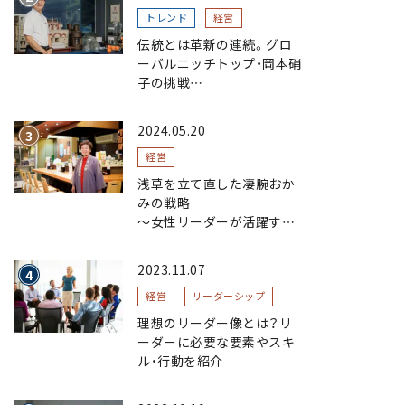
トレンド
経営
伝統とは革新の連続。グロ
ーバルニッチトップ・岡本硝
子の挑戦
～創業100年を機に、“窯
業”を新たなステージへ。ガ
2024.05.20
ラスにこだわり、ガラスを超
える経営戦略～
経営
浅草を立て直した凄腕おか
みの戦略
〜女性リーダーが活躍する
まちおこし〜
2023.11.07
経営
リーダーシップ
理想のリーダー像とは？リ
ーダーに必要な要素やスキ
ル・行動を紹介