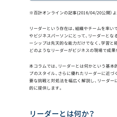
リーダーの役割
※百計オンラインの記事(2016/04/20公開）
チームを導く力
ビジョン作りと共有
リーダーという存在は、組織やチームを率い
決断力と問題解決能力
やビジネスパーソンにとって、リーダーとな
個々の能力を引き出す方法
ーシップは先天的な能力だけでなく、学習と
組織全体を統括する視点
どのようなリーダーがビジネスの現場で成果
リーダーシップのスタイル
指導型リーダーシップ
本コラムでは、リーダーとは何かという基本
参加型リーダーシップ
プのスタイル、さらに優れたリーダーに近づ
サーバントリーダーシップ
要な挑戦と対処法を幅広く解説し、リーダー
的に提供します。
カリスマ的リーダーシップ
変革型リーダーシップ
優れたリーダーになるためのステップ
リーダーとは何か？
目的意識の重要性