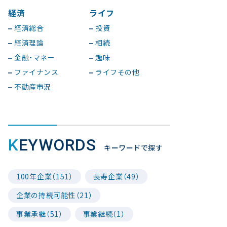
経済
ライフ
経済総合
投資
経済理論
相続
金融・マネー
趣味
ファイナンス
ライフその他
不動産市況
KEYWORDS
キーワードで探す
100年企業（151）
長寿企業（49）
企業の持続可能性（21）
事業承継（51）
事業継続（1）