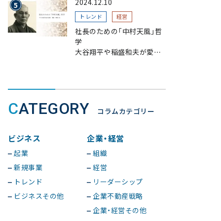
2024.12.10
トレンド
経営
社長のための「中村天風」哲
学
大谷翔平や稲盛和夫が愛読、
一流が指針とする理由
CATEGORY
コラムカテゴリー
ビジネス
企業・経営
起業
組織
新規事業
経営
トレンド
リーダーシップ
ビジネスその他
企業不動産戦略
企業・経営その他