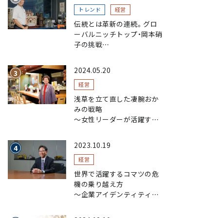
トレンド
経営
伝統とは革新の連続。グロ
ーバルニッチトップ・岡本硝
子の挑戦
～創業100年を機に、“窯
業”を新たなステージへ。ガ
2024.05.20
ラスにこだわり、ガラスを超
える経営戦略～
経営
浅草を立て直した凄腕おか
みの戦略
〜女性リーダーが活躍する
まちおこし〜
2023.10.19
経営
世界で活躍するコマツの危
機の乗り越え方
〜企業アイデンティティの
浸透で現場力を磨く〜