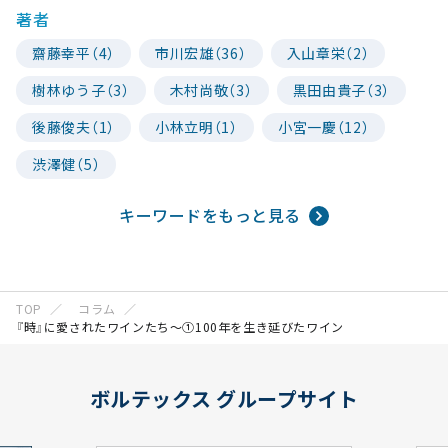
著者
齋藤幸平（4）
市川宏雄（36）
入山章栄（2）
樹林ゆう子（3）
木村尚敬（3）
黒田由貴子（3）
後藤俊夫（1）
小林立明（1）
小宮一慶（12）
渋澤健（5）
キーワードをもっと見る
TOP
コラム
『時』に愛されたワインたち～①100年を生き延びたワイン
ボルテックス グループサイト