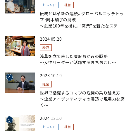
トレンド
経営
伝統とは革新の連続。グローバルニッチトッ
プ・岡本硝子の挑戦
～創業100年を機に、“窯業”を新たなステージ
へ。ガラスにこだわり、ガラスを超える経営戦
略～
2024.05.20
経営
浅草を立て直した凄腕おかみの戦略
〜女性リーダーが活躍するまちおこし〜
2023.10.19
経営
世界で活躍するコマツの危機の乗り越え方
〜企業アイデンティティの浸透で現場力を磨
く〜
2024.12.10
トレンド
経営