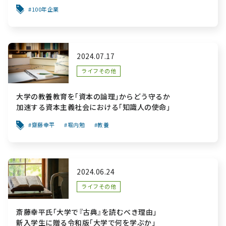
100年企業
2024.07.17
ライフその他
大学の教養教育を｢資本の論理｣からどう守るか
加速する資本主義社会における｢知識人の使命｣
齋藤幸平
堀内勉
教養
2024.06.24
ライフその他
斎藤幸平氏｢大学で『古典』を読むべき理由｣
新入学生に贈る令和版｢大学で何を学ぶか｣