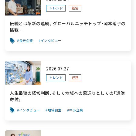
トレンド
経営
伝統とは革新の連続。グローバルニッチトップ・岡本硝子の
挑戦
～創業100年を機に、“窯業”を新たなステージへ。ガラスに
長寿企業
インタビュー
こだわり、ガラスを超える経営戦略～
2026.07.27
トレンド
経営
人生最後の経営判断、そして地域への恩送りとしての「遺贈
寄付」
インタビュー
地域創生
中小企業