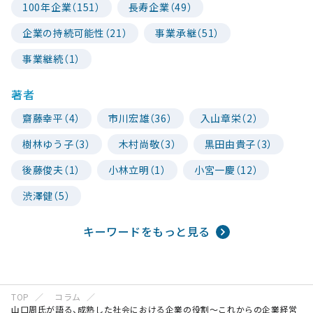
100年企業（151）
長寿企業（49）
企業の持続可能性（21）
事業承継（51）
事業継続（1）
著者
齋藤幸平（4）
市川宏雄（36）
入山章栄（2）
樹林ゆう子（3）
木村尚敬（3）
黒田由貴子（3）
後藤俊夫（1）
小林立明（1）
小宮一慶（12）
渋澤健（5）
キーワードをもっと見る
TOP
コラム
山口周氏が語る、成熟した社会における企業の役割〜これからの企業経営