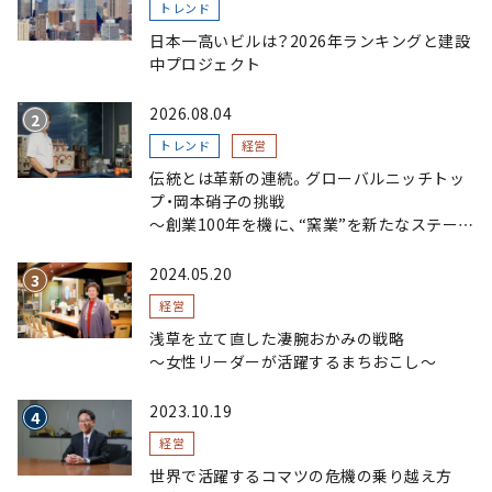
トレンド
日本一高いビルは？2026年ランキングと建設
中プロジェクト
2026.08.04
トレンド
経営
伝統とは革新の連続。グローバルニッチトッ
プ・岡本硝子の挑戦
～創業100年を機に、“窯業”を新たなステージ
へ。ガラスにこだわり、ガラスを超える経営戦
略～
2024.05.20
経営
浅草を立て直した凄腕おかみの戦略
〜女性リーダーが活躍するまちおこし〜
2023.10.19
経営
世界で活躍するコマツの危機の乗り越え方