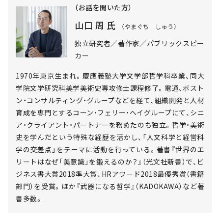
（お話を聞いた方）
山口 周 氏
（やまぐち しゅう）
独立研究者／著作家／パブリックスピー
カー
1970年東京生まれ。慶應義塾大学文学部哲学科卒業、同大
学院文学研究科美学美術史専攻修士課程修了。電通、ボスト
ン・コンサルティング・グループなどを経て、組織開発と人材
育成を専門とするコーン・フェリー・ヘイグループにて、シニ
ア・クライアント・パートナーを務めたのち独立。哲学・美術
史を学んだという特殊な経歴を活かし、「人文科学と経営科
学の交差点」をテーマに活動を行っている。著書『世界のエ
リートはなぜ「美意識」を鍛えるのか？』（光文社新書）で、ビ
ジネス書大賞2018準大賞、HRアワード2018最優秀賞（書籍
部門）を受賞。ほか『武器になる哲学』（KADOKAWA）など著
書多数。