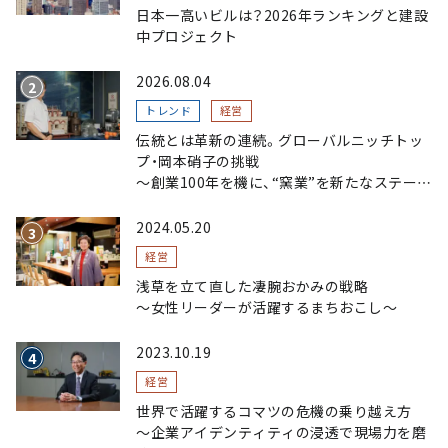
日本一高いビルは？2026年ランキングと建設
中プロジェクト
2026.08.04
トレンド
経営
伝統とは革新の連続。グローバルニッチトッ
プ・岡本硝子の挑戦
～創業100年を機に、“窯業”を新たなステージ
へ。ガラスにこだわり、ガラスを超える経営戦
略～
2024.05.20
経営
浅草を立て直した凄腕おかみの戦略
〜女性リーダーが活躍するまちおこし〜
2023.10.19
経営
世界で活躍するコマツの危機の乗り越え方
〜企業アイデンティティの浸透で現場力を磨