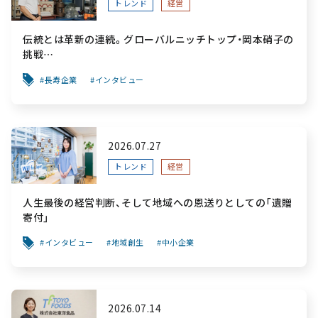
トレンド
経営
伝統とは革新の連続。グローバルニッチトップ・岡本硝子の
挑戦
～創業100年を機に、“窯業”を新たなステージへ。ガラスに
長寿企業
インタビュー
こだわり、ガラスを超える経営戦略～
2026.07.27
トレンド
経営
人生最後の経営判断、そして地域への恩送りとしての「遺贈
寄付」
インタビュー
地域創生
中小企業
2026.07.14