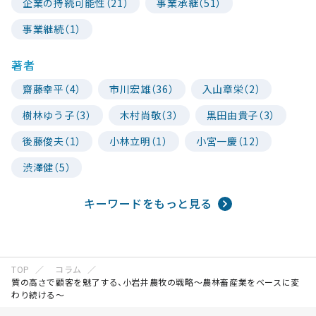
企業の持続可能性（21）
事業承継（51）
事業継続（1）
著者
齋藤幸平（4）
市川宏雄（36）
入山章栄（2）
樹林ゆう子（3）
木村尚敬（3）
黒田由貴子（3）
後藤俊夫（1）
小林立明（1）
小宮一慶（12）
渋澤健（5）
キーワードをもっと見る
TOP
コラム
質の高さで顧客を魅了する、小岩井農牧の戦略〜農林畜産業をベースに変
わり続ける〜