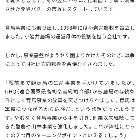
を輸入しました。その翌年からは、乳酸菌で丁寧に醗酵
させた発酵バターの市販もスタートしています。
育馬事業にも乗り出し、1938年には小岩井農牧を設立し
ました。小岩井農場の運営母体の役割を担う会社です。
しかし、事業基盤がようやく固まりかけたそのとき、戦争
によって同社は方向転換を余儀なくされました。
「戦前まで競走馬の生産事業を手がけていましたが、
GHQ（連合国軍最高司令官総司令部）から農場の存続条
件として育馬事業の放棄を突きつけられました。育馬は
軍備につながるから危険だ、という発想だったようで
す。やむなく育馬事業から手を引き、創業以来継続して
きた酪農や山林事業を強化しました。これが弊社にとっ
ての２つ目のターニングポイントといえるでしょう」