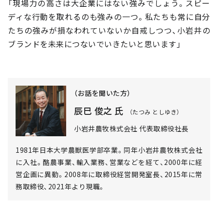
「現場力の高さは大企業にはない強みでしょう。スピー
ディな行動を取れるのも強みの一つ。私たちも常に自分
たちの強みが損なわれていないか自戒しつつ、小岩井の
ブランドを未来につないでいきたいと思います」
（お話を聞いた方）
辰巳 俊之 氏
（たつみ としゆき）
小岩井農牧株式会社 代表取締役社長
1981年日本大学農獣医学部卒業。同年小岩井農牧株式会社
に入社。酪農事業、輸入業務、営業などを経て、2000年に経
営企画に異動。2008年に取締役経営開発室長、2015年に常
務取締役、2021年より現職。