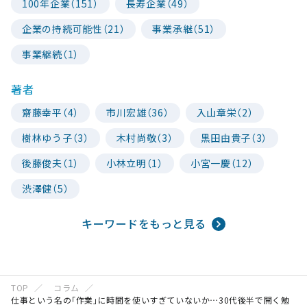
100年企業（151）
長寿企業（49）
企業の持続可能性（21）
事業承継（51）
事業継続（1）
著者
齋藤幸平（4）
市川宏雄（36）
入山章栄（2）
樹林ゆう子（3）
木村尚敬（3）
黒田由貴子（3）
後藤俊夫（1）
小林立明（1）
小宮一慶（12）
渋澤健（5）
キーワードをもっと見る
TOP
コラム
仕事という名の｢作業｣に時間を使いすぎていないか…30代後半で開く勉