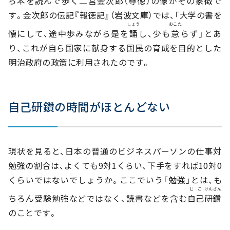
ら本を読んで歩く二宮金次郎（尊徳）の像がその象徴で
す。金次郎の伝記『報徳記』（岩波文庫）では、「大学の書を
しょう
おこた
懐にして、途中歩みながら是を
誦
し、少も
怠
らず」とあ
り、これが自ら国家に献身する国民の育成を目的とした
明治政府の政策に利用されたのです。
自己研鑽の時間がほとんどない
現状を見ると、日本の普通のビジネスパーソンの仕事対
勉強の割合は、よくても9対1くらい、下手をすれば10対0
くらいではないでしょうか。ここでいう「勉強」とは、も
じこ
けんさん
ちろん受験勉強などではなく、読書などを含む
自己
研鑽
のことです。