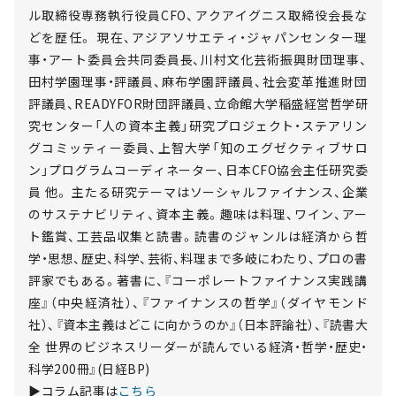
ル取締役専務執行役員CFO、アクアイグニス取締役会長な
どを歴任。 現在、アジアソサエティ・ジャパンセンター理
事・アート委員会共同委員長、川村文化芸術振興財団理事、
田村学園理事・評議員、麻布学園評議員、社会変革推進財団
評議員、READYFOR財団評議員、立命館大学稲盛経営哲学研
究センター「人の資本主義」研究プロジェクト・ステアリン
グコミッティー委員、上智大学「知のエグゼクティブサロ
ン」プログラムコーディネーター、日本CFO協会主任研究委
員 他。 主たる研究テーマはソーシャルファイナンス、企業
のサステナビリティ、資本主義。趣味は料理、ワイン、アー
ト鑑賞、工芸品収集と読書。読書のジャンルは経済から哲
学・思想、歴史、科学、芸術、料理まで多岐にわたり、プロの書
評家でもある。著書に、『コーポレートファイナンス実践講
座』（中央経済社）、『ファイナンスの哲学』（ダイヤモンド
社）、『資本主義はどこに向かうのか』（日本評論社）、『読書大
全 世界のビジネスリーダーが読んでいる経済・哲学・歴史・
科学200冊』(日経BP)
▶コラム記事は
こちら