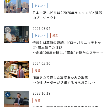
トレンド
日本一高いビルは？2026年ランキングと建設
中プロジェクト
2026.08.04
トレンド
経営
伝統とは革新の連続。グローバルニッチトッ
プ・岡本硝子の挑戦
～創業100年を機に、“窯業”を新たなステージ
へ。ガラスにこだわり、ガラスを超える経営戦
略～
2024.05.20
経営
浅草を立て直した凄腕おかみの戦略
〜女性リーダーが活躍するまちおこし〜
2023.10.19
経営