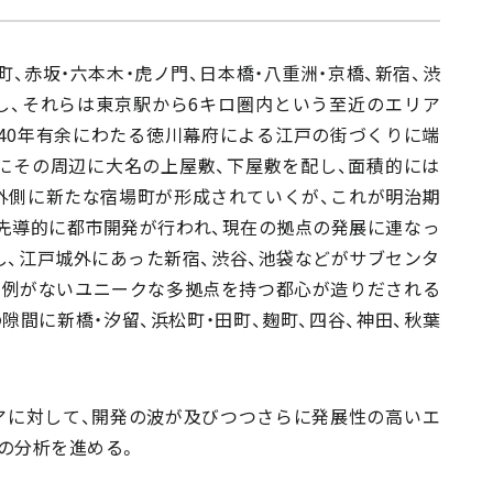
、赤坂・六本木・虎ノ門、日本橋・八重洲・京橋、新宿、渋
し、それらは東京駅から6キロ圏内という至近のエリア
40年有余にわたる徳川幕府による江戸の街づくりに端
にその周辺に大名の上屋敷、下屋敷を配し、面積的には
外側に新たな宿場町が形成されていくが、これが明治期
先導的に都市開発が行われ、現在の拠点の発展に連なっ
、江戸城外にあった新宿、渋谷、池袋などがサブセンタ
に例がないユニークな多拠点を持つ都心が造りだされる
隙間に新橋・汐留、浜松町・田町、麹町、四谷、神田、秋葉
アに対して、開発の波が及びつつさらに発展性の高いエ
の分析を進める。