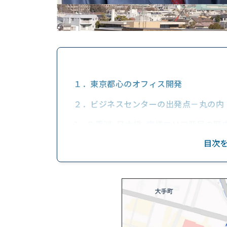
１．東京都心のオフィス開発
２．ビジネスセンターの出発点－丸の内
3．八重洲・日本橋・京橋エリア発展の歴
（１）八重洲
目次
（２）日本橋
（３）京橋
４．八重洲・日本橋・京橋エリアの状況
（１） 由緒ある街並みがオフィス街に生まれ
（２）世帯数と人口