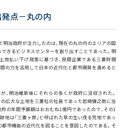
出発点－丸の内
て明治政府が注力したのは、現在の丸の内のエリアの国
ちできるビジネスセンターを創り出すことであった。明
土地払い下げ政策に基づき、民間企業である三菱財閥
民間の力を活用して日本の近代化と都市開発を進めると
が、明治維新後にそれらの多くが政府に没収された。
からこの広大な土地を三菱社の社長であった岩崎彌之助に当
政府の年間予算額はおおむね1億円であったので、その1
跡地は「三菱ヶ原」と呼ばれた草の生い茂る荒地であっ
の都市機能の近代化を図ることを意図したのである。そ