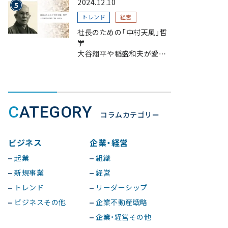
2024.12.10
トレンド
経営
社長のための「中村天風」哲
学
大谷翔平や稲盛和夫が愛読、
一流が指針とする理由
CATEGORY
コラムカテゴリー
ビジネス
企業・経営
起業
組織
新規事業
経営
トレンド
リーダーシップ
ビジネスその他
企業不動産戦略
企業・経営その他