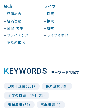
経済
ライフ
経済総合
投資
経済理論
相続
金融・マネー
趣味
ファイナンス
ライフその他
不動産市況
KEYWORDS
キーワードで探す
100年企業（151）
長寿企業（49）
企業の持続可能性（21）
事業承継（51）
事業継続（1）