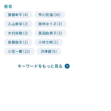
著者
齋藤幸平（4）
市川宏雄（36）
入山章栄（2）
樹林ゆう子（3）
木村尚敬（3）
黒田由貴子（3）
後藤俊夫（1）
小林立明（1）
小宮一慶（12）
渋澤健（5）
キーワードをもっと見る