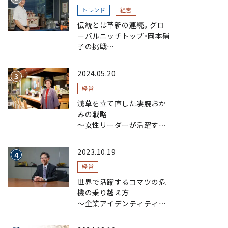
トレンド
経営
伝統とは革新の連続。グロ
ーバルニッチトップ・岡本硝
子の挑戦
～創業100年を機に、“窯
業”を新たなステージへ。ガ
2024.05.20
ラスにこだわり、ガラスを超
える経営戦略～
経営
浅草を立て直した凄腕おか
みの戦略
〜女性リーダーが活躍する
まちおこし〜
2023.10.19
経営
世界で活躍するコマツの危
機の乗り越え方
〜企業アイデンティティの
浸透で現場力を磨く〜