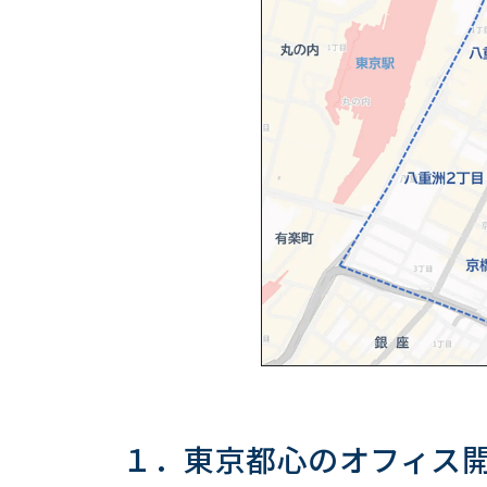
（３） 街をパワーアップする再開発が進行
（４）活発化する大規模開発
５．オフィスの状況
（１）オフィス空室率の推移
（２）オフィス賃料の推移
６．八重洲・日本橋・京橋エリアのこれか
（１）卓越した交通アクセスの優越性
（２）2030年代に飛躍する期待
おわりに
１．東京都心のオフィス