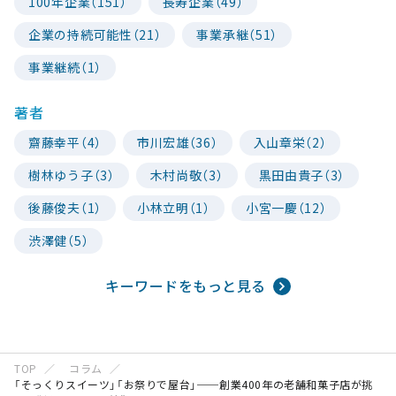
100年企業（151）
長寿企業（49）
企業の持続可能性（21）
事業承継（51）
事業継続（1）
著者
齋藤幸平（4）
市川宏雄（36）
入山章栄（2）
樹林ゆう子（3）
木村尚敬（3）
黒田由貴子（3）
後藤俊夫（1）
小林立明（1）
小宮一慶（12）
渋澤健（5）
キーワードをもっと見る
TOP
コラム
「そっくりスイーツ」「お祭りで屋台」──創業400年の老舗和菓子店が挑