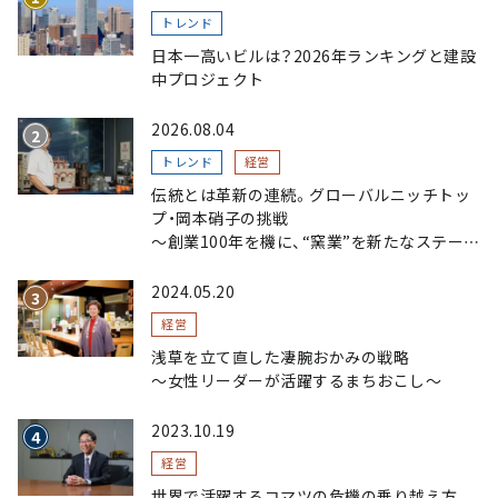
トレンド
日本一高いビルは？2026年ランキングと建設
中プロジェクト
2026.08.04
トレンド
経営
伝統とは革新の連続。グローバルニッチトッ
プ・岡本硝子の挑戦
～創業100年を機に、“窯業”を新たなステージ
へ。ガラスにこだわり、ガラスを超える経営戦
略～
2024.05.20
経営
浅草を立て直した凄腕おかみの戦略
〜女性リーダーが活躍するまちおこし〜
2023.10.19
経営
世界で活躍するコマツの危機の乗り越え方