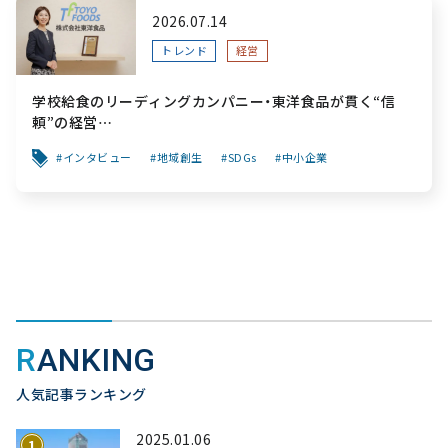
2026.07.14
トレンド
経営
学校給食のリーディングカンパニー・東洋食品が貫く“信
頼”の経営
～「食と公共性」を軸に、創業から変わらぬ“安心”を次世代
インタビュー
地域創生
SDGs
中小企業
へ繋ぐ挑戦～
RANKING
人気記事ランキング
2025.01.06