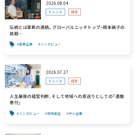
2026.08.04
トレンド
経営
伝統とは革新の連続。グローバルニッチトップ・岡本硝子の
挑戦
～創業100年を機に、“窯業”を新たなステージへ。ガラスに
長寿企業
インタビュー
こだわり、ガラスを超える経営戦略～
2026.07.27
トレンド
経営
人生最後の経営判断、そして地域への恩送りとしての「遺贈
寄付」
インタビュー
地域創生
中小企業