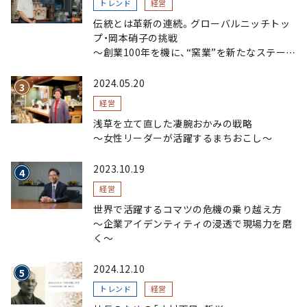
トレンド
経営
伝統とは革新の連続。グローバルニッチトッ
プ・岡本硝子の挑戦
～創業100年を機に、“窯業”を新たなステージ
へ。ガラスにこだわり、ガラスを超える経営戦
略～
2024.05.20
経営
浅草を立て直した凄腕おかみの戦略
〜女性リーダーが活躍するまちおこし〜
2023.10.19
経営
世界で活躍するコマツの危機の乗り越え方
〜企業アイデンティティの浸透で現場力を磨
く〜
2024.12.10
トレンド
経営