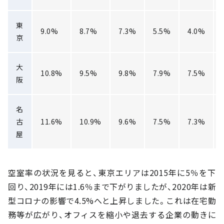
東
9.0%
8.7%
7.3%
5.5%
4.0%
京
大
10.8%
9.5%
9.8%
7.9%
7.5%
阪
名
古
11.6%
10.9%
9.6%
7.5%
7.3%
屋
空室率の状況を見ると、東京エリアは2015年に5％を下
回り、2019年には1.6％まで下がりましたが、2020年は新
型コロナの影響で4.5%へと上昇しました。これは在宅勤
務等が広がり、オフィスを縮小や退去する企業の動きに