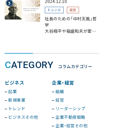
2024.12.10
トレンド
経営
社長のための「中村天風」哲
学
大谷翔平や稲盛和夫が愛読、
一流が指針とする理由
CATEGORY
コラムカテゴリー
ビジネス
企業・経営
起業
組織
新規事業
経営
トレンド
リーダーシップ
ビジネスその他
企業不動産戦略
企業・経営その他