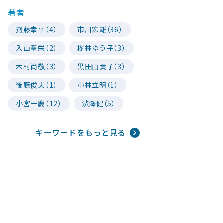
著者
齋藤幸平（4）
市川宏雄（36）
入山章栄（2）
樹林ゆう子（3）
木村尚敬（3）
黒田由貴子（3）
後藤俊夫（1）
小林立明（1）
小宮一慶（12）
渋澤健（5）
キーワードをもっと見る