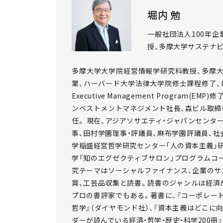
堀内 勉
一般社団法人100年
授、多摩大学サステナ
多摩大学大学院経営情報学研究科教授、多摩
業、ハーバード大学法律大学院修士課程修了、Institute
Executive Management Progra
ンベストメントマネジメント社長、森ビル取締
任。 現在、アジアソサエティ・ジャパンセンタ
事、田村学園理事・評議員、麻布学園評議員、社会
学稲盛経営哲学研究センター「人の資本主義」
学「知のエグゼクティブサロン」プログラムコー
究テーマはソーシャルファイナンス、企業のサ
賞、工芸品収集と読書。読書のジャンルは経済か
プロの書評家でもある。著書に、『コーポレート
哲学』（ダイヤモンド社）、『資本主義はどこに向
ダーが読んでいる経済・哲学・歴史・科学200冊』(