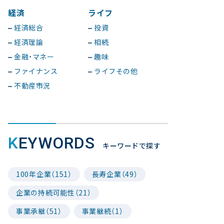
経済
ライフ
経済総合
投資
経済理論
相続
金融・マネー
趣味
ファイナンス
ライフその他
不動産市況
KEYWORDS
キーワードで探す
100年企業（151）
長寿企業（49）
企業の持続可能性（21）
事業承継（51）
事業継続（1）