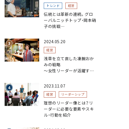
トレンド
経営
伝統とは革新の連続。グロ
ーバルニッチトップ・岡本硝
子の挑戦
～創業100年を機に、“窯
業”を新たなステージへ。ガ
2024.05.20
ラスにこだわり、ガラスを超
える経営戦略～
経営
浅草を立て直した凄腕おか
みの戦略
〜女性リーダーが活躍する
まちおこし〜
2023.11.07
経営
リーダーシップ
理想のリーダー像とは？リ
ーダーに必要な要素やスキ
ル・行動を紹介