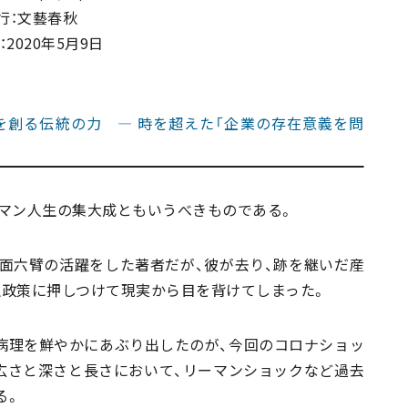
行：文藝春秋
：2020年5月9日
計未来を創る伝統の力 ― 時を超えた「企業の存在意義を問
スマン人生の集大成ともいうべきものである。
八面六臂の活躍をした著者だが、彼が去り、跡を継いだ産
融政策に押しつけて現実から目を背けてしまった。
病理を鮮やかにあぶり出したのが、今回のコロナショッ
広さと深さと長さにおいて、リーマンショックなど過去
る。