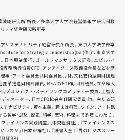
企業戦略研究所 所長／多摩大学大学院経営情報学研究科教
ビリティ経営研究所所長
大学サステナビリティ経営研究所所長。東京大学法学部卒
 for Strategic Leadership(ISL)修了、東京大学
m(EMP)修了。日本興業銀行、ゴールドマンサックス証券、森ビル・イ
役専務執行役員CFO、アクアイグニス取締役会長などを歴
ー理事・アート委員会共同委員長、川村文化芸術振興財団理
変革推進財団評議員、READYFOR財団評議員、立命館大
研究プロジェクト・ステアリングコミッティー委員、上智大
ディネーター、日本CFO協会主任研究委員 他。 主たる研
ステナビリティ、資本主義。趣味は料理、ワイン、アート鑑
ら哲学・思想、歴史、科学、芸術、料理まで多岐にわたり、
ファイナンス実践講座』（中央経済社）、『ファイナンスの
かうのか』（日本評論社）、『読書大全 世界のビジネスリー
日経BP)