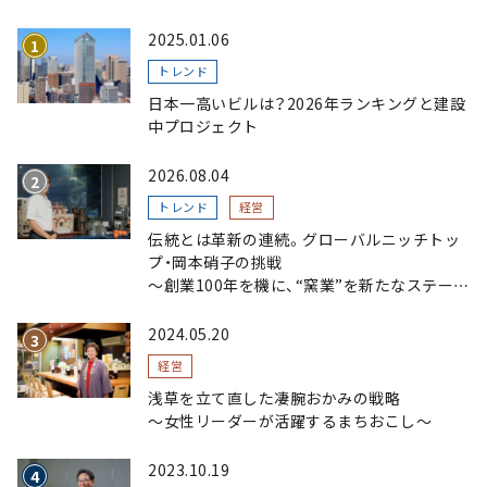
2025.01.06
トレンド
日本一高いビルは？2026年ランキングと建設
中プロジェクト
2026.08.04
トレンド
経営
伝統とは革新の連続。グローバルニッチトッ
プ・岡本硝子の挑戦
～創業100年を機に、“窯業”を新たなステージ
へ。ガラスにこだわり、ガラスを超える経営戦
略～
2024.05.20
経営
浅草を立て直した凄腕おかみの戦略
〜女性リーダーが活躍するまちおこし〜
2023.10.19