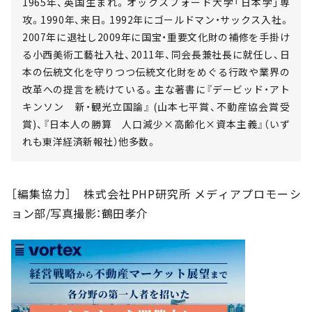
1965年、英国生まれ。オックスフォード大学「日本学」専
攻。1990年、来日。1992年にゴールドマン・サックス入社。
2007年に退社し2009年に国宝・重要文化財の補修を手掛け
る小西美術工藝社入社、2011年、同会長兼社長に就任し、日
本の伝統文化を守りつつ伝統文化財をめぐる行政や業界の
改革への提言を続けている。主な著書に『デービッド・アト
キンソン 新・観光立国論』 (山本七平賞、不動産協会賞受
賞)、『日本人の勝算 人口減少×高齢化×資本主義』（いず
れも東洋経済新報社）他多数。
［編集協力］ 株式会社PHP研究所 メディアプロモーシ
ョン部/写真撮影：鶴田孝介