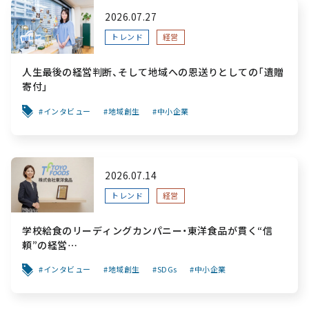
2026.07.27
トレンド
経営
人生最後の経営判断、そして地域への恩送りとしての「遺贈
寄付」
インタビュー
地域創生
中小企業
2026.07.14
トレンド
経営
学校給食のリーディングカンパニー・東洋食品が貫く“信
頼”の経営
～「食と公共性」を軸に、創業から変わらぬ“安心”を次世代
インタビュー
地域創生
SDGs
中小企業
へ繋ぐ挑戦～