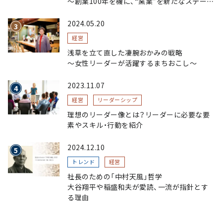
～創業100年を機に、“窯業”を新たなステージ
へ。ガラスにこだわり、ガラスを超える経営戦
略～
2024.05.20
経営
浅草を立て直した凄腕おかみの戦略
〜女性リーダーが活躍するまちおこし〜
2023.11.07
経営
リーダーシップ
理想のリーダー像とは？リーダーに必要な要
素やスキル・行動を紹介
2024.12.10
トレンド
経営
社長のための「中村天風」哲学
大谷翔平や稲盛和夫が愛読、一流が指針とす
る理由