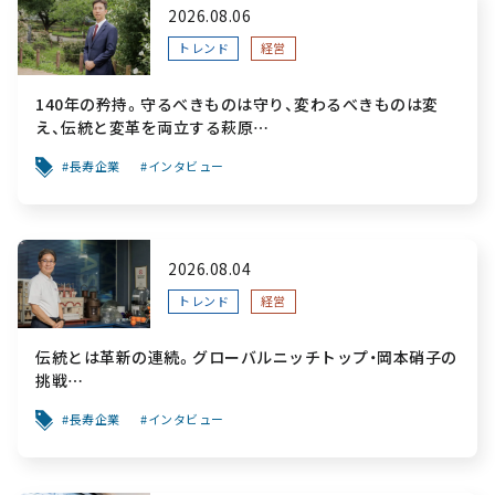
2026.08.06
トレンド
経営
140年の矜持。守るべきものは守り、変わるべきものは変
え、伝統と変革を両立する萩原
～「前を向く力」をすべての人へ届ける葬祭用品メーカー～
長寿企業
インタビュー
2026.08.04
トレンド
経営
伝統とは革新の連続。グローバルニッチトップ・岡本硝子の
挑戦
～創業100年を機に、“窯業”を新たなステージへ。ガラスに
長寿企業
インタビュー
こだわり、ガラスを超える経営戦略～