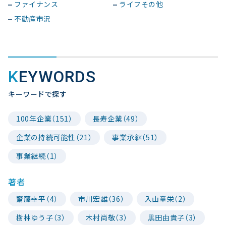
ファイナンス
ライフその他
不動産市況
KEYWORDS
キーワードで探す
100年企業（151）
長寿企業（49）
企業の持続可能性（21）
事業承継（51）
事業継続（1）
著者
齋藤幸平（4）
市川宏雄（36）
入山章栄（2）
樹林ゆう子（3）
木村尚敬（3）
黒田由貴子（3）