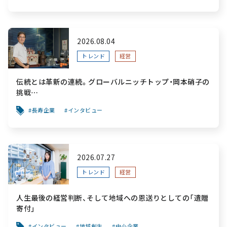
2026.08.04
トレンド
経営
伝統とは革新の連続。グローバルニッチトップ・岡本硝子の
挑戦
～創業100年を機に、“窯業”を新たなステージへ。ガラスに
長寿企業
インタビュー
こだわり、ガラスを超える経営戦略～
2026.07.27
トレンド
経営
人生最後の経営判断、そして地域への恩送りとしての「遺贈
寄付」
インタビュー
地域創生
中小企業