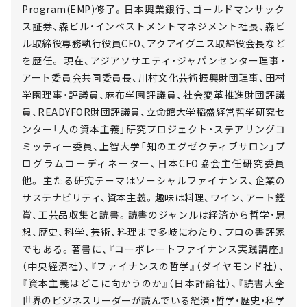
Program(EMP)修了。日本興業銀行、ゴールドマンサック
ス証券、森ビル・インベストメントマネジメント社長、森ビ
ル取締役専務執行役員CFO、アクアイグニス取締役会長など
を歴任。 現在、アジアソサエティ・ジャパンセンター理事・
アート委員会共同委員長、川村文化芸術振興財団理事、田村
学園理事・評議員、麻布学園評議員、社会変革推進財団評議
員、READYFOR財団評議員、立命館大学稲盛経営哲学研究セ
ンター「人の資本主義」研究プロジェクト・ステアリングコ
ミッティー委員、上智大学「知のエグゼクティブサロン」プ
ログラムコーディネーター、日本CFO協会主任研究委員
他。 主たる研究テーマはソーシャルファイナンス、企業の
サステナビリティ、資本主義。趣味は料理、ワイン、アート鑑
賞、工芸品収集と読書。読書のジャンルは経済から哲学・思
想、歴史、科学、芸術、料理まで多岐にわたり、プロの書評家
でもある。著書に、『コーポレートファイナンス実践講座』
（中央経済社）、『ファイナンスの哲学』（ダイヤモンド社）、
『資本主義はどこに向かうのか』（日本評論社）、『読書大全
世界のビジネスリーダーが読んでいる経済・哲学・歴史・科学