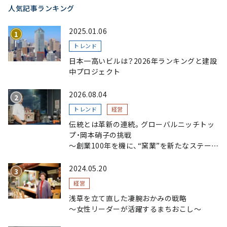
人気記事ランキング
2025.01.06
トレンド
日本一高いビルは？2026年ランキングと建設
中プロジェクト
2026.08.04
トレンド
経営
伝統とは革新の連続。グローバルニッチトッ
プ・岡本硝子の挑戦
～創業100年を機に、“窯業”を新たなステージ
へ。ガラスにこだわり、ガラスを超える経営戦
略～
2024.05.20
経営
浅草を立て直した凄腕おかみの戦略
〜女性リーダーが活躍するまちおこし〜