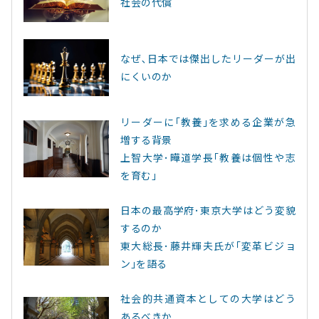
社会の代償
なぜ､日本では傑出したリーダーが出
にくいのか
リーダーに｢教養｣を求める企業が急
増する背景
上智大学･曄道学長｢教養は個性や志
を育む｣
日本の最高学府･東京大学はどう変貌
するのか
東大総長･藤井輝夫氏が｢変革ビジョ
ン｣を語る
社会的共通資本としての大学はどう
あるべきか