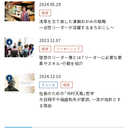
略～
2024.05.20
経営
浅草を立て直した凄腕おかみの戦略
〜女性リーダーが活躍するまちおこし〜
2023.11.07
経営
リーダーシップ
理想のリーダー像とは？リーダーに必要な要
素やスキル・行動を紹介
2024.12.10
トレンド
経営
社長のための「中村天風」哲学
大谷翔平や稲盛和夫が愛読、一流が指針とす
る理由