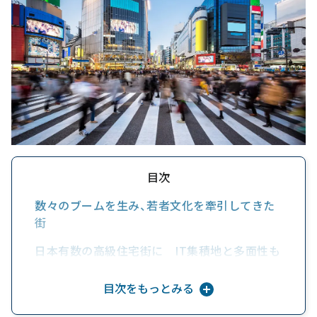
目次
数々のブームを生み、若者文化を牽引してきた
街
日本有数の高級住宅街に IT集積地と多面性も
魅力
目次をもっとみる
大規模再開発が導く 渋谷の街のさらなる可能
性