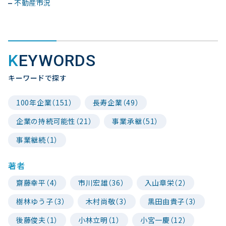
不動産市況
KEYWORDS
キーワードで探す
100年企業（151）
長寿企業（49）
企業の持続可能性（21）
事業承継（51）
事業継続（1）
著者
齋藤幸平（4）
市川宏雄（36）
入山章栄（2）
樹林ゆう子（3）
木村尚敬（3）
黒田由貴子（3）
後藤俊夫（1）
小林立明（1）
小宮一慶（12）