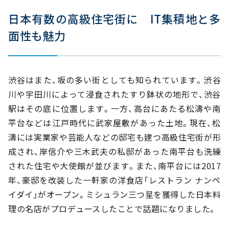
日本有数の高級住宅街に IT集積地と多
面性も魅力
渋谷はまた、坂の多い街としても知られています。渋谷
川や宇田川によって浸食されたすり鉢状の地形で、渋谷
駅はその底に位置します。一方、高台にあたる松濤や南
平台などは江戸時代に武家屋敷があった土地。現在、松
濤には実業家や芸能人などの邸宅も建つ高級住宅街が形
成され、岸信介や三木武夫の私邸があった南平台も洗練
された住宅や大使館が並びます。また、南平台には2017
年、豪邸を改装した一軒家の洋食店「レストラン ナンペ
イダイ」がオープン。ミシュラン三つ星を獲得した日本料
理の名店がプロデュースしたことで話題になりました。