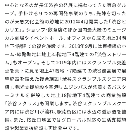
中心となるのが長年渋谷の発展に携わってきた東急グル
ープ。手掛ける９つの再開発事業のうち、先陣を切った
のが東急文化会館の跡地に2012年4月開業した「渋谷ヒ
カリエ」。ショップ・飲食店のほか国内最大級のミュージ
カル劇場やイベントホール、オフィスから成る地上34階
地下4階建ての複合施設です。2018年9月には東横線のホ
ーム・線路跡地に地上35階地下4階建ての「渋谷ストリー
ム」もオープン。そして2019年内にはスクランブル交差
点を真下に見る地上47階地下7階建ての渋谷最高層で展
望施設を備えた複合施設「渋谷スクランブルスクエア東
棟」、観光支援施設や空港リムジンバスが発着するバスタ
ーミナルを併設した地上18階地下4階建ての商業施設
「渋谷フクラス」も開業します。渋谷スクランブルスクエ
ア内には渋谷川が流れ、駅南街区には水辺の遊歩道を整
備。また、桜丘口地区ではグローバル対応の生活支援施
設や起業支援施設も再開発中です。