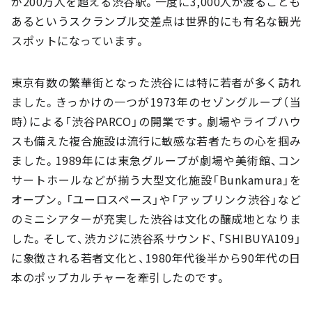
が200万人を超える渋谷駅。一度に3,000人が渡ることも
あるというスクランブル交差点は世界的にも有名な観光
スポットになっています。
東京有数の繁華街となった渋谷には特に若者が多く訪れ
ました。きっかけの一つが1973年のセゾングループ（当
時）による「渋谷PARCO」の開業です。劇場やライブハウ
スも備えた複合施設は流行に敏感な若者たちの心を掴み
ました。1989年には東急グループが劇場や美術館、コン
サートホールなどが揃う大型文化施設「Bunkamura」を
オープン。「ユーロスペース」や「アップリンク渋谷」など
のミニシアターが充実した渋谷は文化の醸成地となりま
した。そして、渋カジに渋谷系サウンド、「SHIBUYA109」
に象徴される若者文化と、1980年代後半から90年代の日
本のポップカルチャーを牽引したのです。