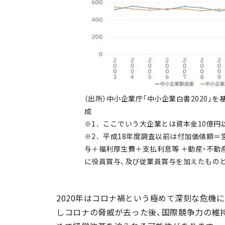
（出所）中小企業庁「中小企業白書2020」
成
※1．ここでいう⼤企業とは資本⾦10億円
※2．平成18年度調査以前は付加価値額＝
与＋福利厚⽣費＋⽀払利息等 ＋動産・不動
に役員賞与、及び従業員賞与を加えたもの
2020年はコロナ禍という極めて深刻な危機
しコロナの脅威が去った後、国際競争力の維