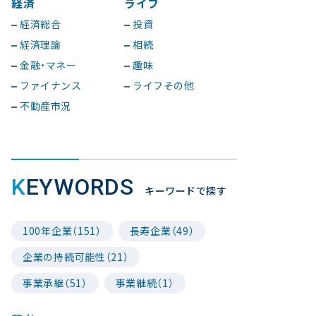
経済
ライフ
経済総合
投資
経済理論
相続
金融・マネー
趣味
ファイナンス
ライフその他
不動産市況
KEYWORDS
キーワードで探す
100年企業（151）
長寿企業（49）
企業の持続可能性（21）
事業承継（51）
事業継続（1）