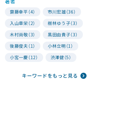
著者
齋藤幸平（4）
市川宏雄（36）
入山章栄（2）
樹林ゆう子（3）
木村尚敬（3）
黒田由貴子（3）
後藤俊夫（1）
小林立明（1）
小宮一慶（12）
渋澤健（5）
キーワードをもっと見る