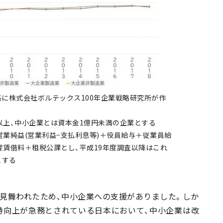
を基に株式会社ボルテックス100年企業戦略研究所が作
以上、中⼩企業とは資本⾦1億円未満の企業とする
営業純益(営業利益−⽀払利息等)＋役員給与＋従業員給
産賃借料＋租税公課とし、平成19年度調査以降はこれ
とする
に見舞われたため、中小企業への支援がありました。しか
持向上が急務とされている日本において、中小企業は改