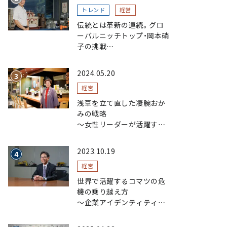
トレンド
経営
伝統とは革新の連続。グロ
ーバルニッチトップ・岡本硝
子の挑戦
～創業100年を機に、“窯
業”を新たなステージへ。ガ
2024.05.20
ラスにこだわり、ガラスを超
える経営戦略～
経営
浅草を立て直した凄腕おか
みの戦略
〜女性リーダーが活躍する
まちおこし〜
2023.10.19
経営
世界で活躍するコマツの危
機の乗り越え方
〜企業アイデンティティの
浸透で現場力を磨く〜