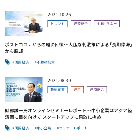
2021.10.26
トレンド
経済総合
金融・マネー
ポストコロナからの経済回復～大胆な刺激策による「長期停滞」
から脱却
国際経済
不動産投資
2021.08.30
新規事業
経営
経済総合
財部誠一氏オンラインセミナーレポート～中小企業はアジア経
済圏に目を向けて スタートアップに果敢に挑め
国際経済
中小企業
セミナーレポート