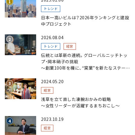
トレンド
日本一高いビルは？2026年ランキングと建設
中プロジェクト
2026.08.04
トレンド
経営
伝統とは革新の連続。グローバルニッチトッ
プ・岡本硝子の挑戦
～創業100年を機に、“窯業”を新たなステージ
へ。ガラスにこだわり、ガラスを超える経営戦
略～
2024.05.20
経営
浅草を立て直した凄腕おかみの戦略
〜女性リーダーが活躍するまちおこし〜
2023.10.19
経営