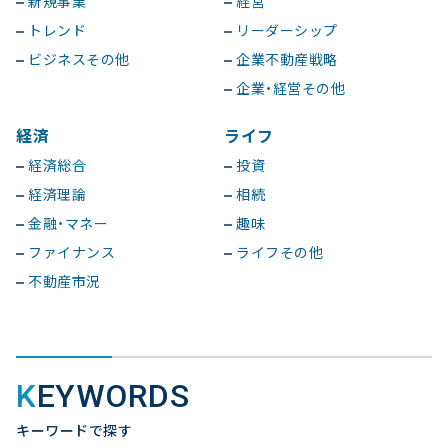
新規事業
経営
トレンド
リーダーシップ
ビジネスその他
企業不動産戦略
企業・経営その他
経済
ライフ
経済総合
投資
経済理論
相続
金融・マネー
趣味
ファイナンス
ライフその他
不動産市況
KEYWORDS
キーワードで探す