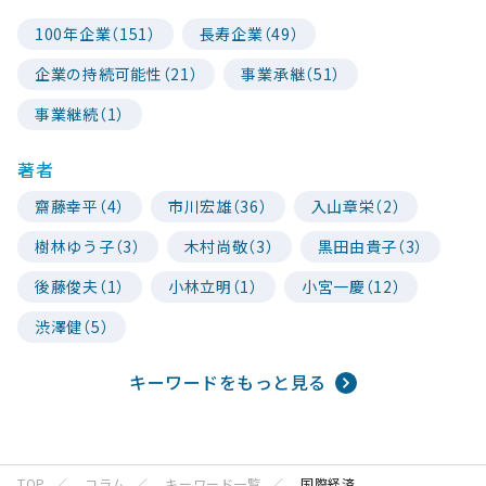
100年企業（151）
長寿企業（49）
企業の持続可能性（21）
事業承継（51）
事業継続（1）
著者
齋藤幸平（4）
市川宏雄（36）
入山章栄（2）
樹林ゆう子（3）
木村尚敬（3）
黒田由貴子（3）
後藤俊夫（1）
小林立明（1）
小宮一慶（12）
渋澤健（5）
キーワードをもっと見る
TOP
コラム
キーワード一覧
国際経済