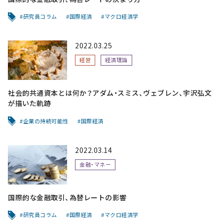
研究員コラム
国際経済
マクロ経済学
2022.03.25
経営
経済理論
社会的共通資本とは何か？アダム・スミス、ヴェブレン、宇沢弘文
が描いた軌跡
企業の持続可能性
国際経済
2022.03.14
金融・マネー
国際的な金融取引、為替レートの影響
研究員コラム
国際経済
マクロ経済学