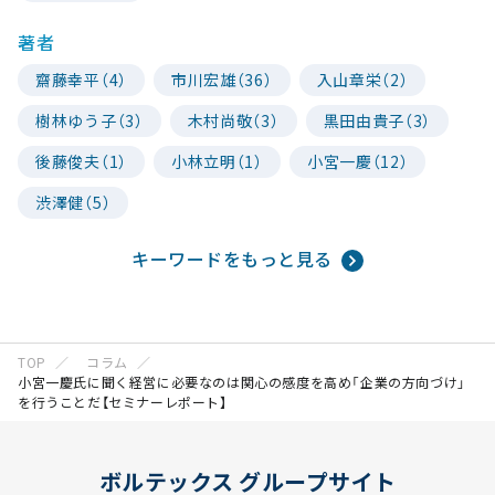
著者
齋藤幸平（4）
市川宏雄（36）
入山章栄（2）
樹林ゆう子（3）
木村尚敬（3）
黒田由貴子（3）
後藤俊夫（1）
小林立明（1）
小宮一慶（12）
渋澤健（5）
キーワードをもっと見る
TOP
コラム
小宮一慶氏に聞く経営に必要なのは関心の感度を高め「企業の方向づけ」
を行うことだ【セミナーレポート】
ボルテックス グループサイト