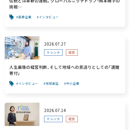
伝統とは革新の連続。グローバルニッチトップ・岡本硝子の
挑戦
～創業100年を機に、“窯業”を新たなステージへ。ガラスに
長寿企業
インタビュー
こだわり、ガラスを超える経営戦略～
2026.07.27
トレンド
経営
人生最後の経営判断、そして地域への恩送りとしての「遺贈
寄付」
インタビュー
地域創生
中小企業
2026.07.14
トレンド
経営