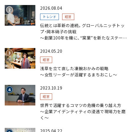
2026.08.04
トレンド
経営
伝統とは革新の連続。グローバルニッチトッ
プ・岡本硝子の挑戦
～創業100年を機に、“窯業”を新たなステージ
へ。ガラスにこだわり、ガラスを超える経営戦
略～
2024.05.20
経営
浅草を立て直した凄腕おかみの戦略
〜女性リーダーが活躍するまちおこし〜
2023.10.19
経営
世界で活躍するコマツの危機の乗り越え方
〜企業アイデンティティの浸透で現場力を磨
く〜
2025.04.22