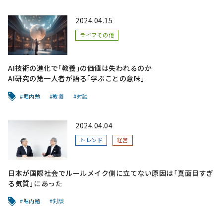
2024.04.15
ライフその他
AI技術の進化で｢教養｣の価値は失われるのか
AI研究の第一人者が語る｢学ぶことの意味｣
堀内勉
教養
対談
2024.04.04
トレンド
経営
日本が国際社会でルールメイク側に立てない原因は「真面目すぎ
る気質」にあった
堀内勉
対談