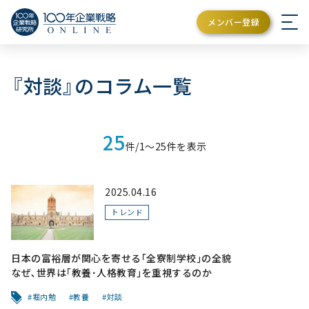
メンバー登録
『対談』のコラム一覧
25
件/1〜25件を表示
2025.04.16
トレンド
日本の富裕層が関心を寄せる｢全寮制学校｣の全貌
なぜ､世界は｢教養･人格教育｣を重視するのか
堀内勉
教養
対談