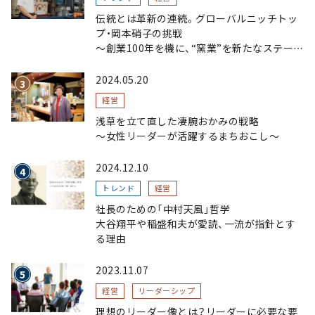
伝統とは革新の連続。グローバルニッチトッ
プ・岡本硝子の挑戦
～創業100年を機に、“窯業”を新たなステージ
へ。ガラスにこだわり、ガラスを超える経営戦
略～
2024.05.20
経営
浅草を立て直した凄腕おかみの戦略
〜女性リーダーが活躍するまちおこし〜
2024.12.10
トレンド
経営
社長のための「中村天風」哲学
大谷翔平や稲盛和夫が愛読、一流が指針とす
る理由
2023.11.07
経営
リーダーシップ
理想のリーダー像とは？リーダーに必要な要