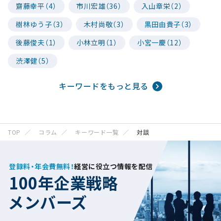
齋藤幸平（4）
市川宏雄（36）
入山章栄（2）
樹林ゆう子（3）
木村尚敬（3）
黒田由貴子（3）
後藤俊夫（1）
小林立明（1）
小宮一慶（12）
渋澤健（5）
キーワードをもっと見る
TOP
コラム
キーワード一覧
対談
登録料・年会費無料！
経営に役立つ情報を配信
100年企業戦略
メンバーズ