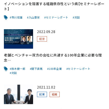
イノベーションを阻害する経路依存性という病【セミナーレポー
ト】
市川宏雄
入山章栄
セミナーレポート
対談
2022.09.28
経営
老舗とベンチャー双方の会社に共通する100年企業に必要な理
念
～社会にとって意義ある事業は生き残り続ける【セミナーレポー
鈴木健一郎
間下直晃
100年企業
セミナーレポート
ト】
対談
2021.11.02
起業
組織