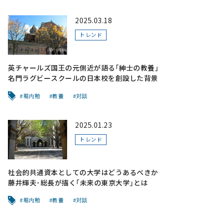
2025.03.18
トレンド
英チャールズ国王の元側近が語る｢紳士の教養｣
名門ラグビースクールの日本校を創設した背景
堀内勉
教養
対談
2025.01.23
トレンド
社会的共通資本としての大学はどうあるべきか
藤井輝夫･総長が描く｢未来の東京大学｣とは
堀内勉
教養
対談