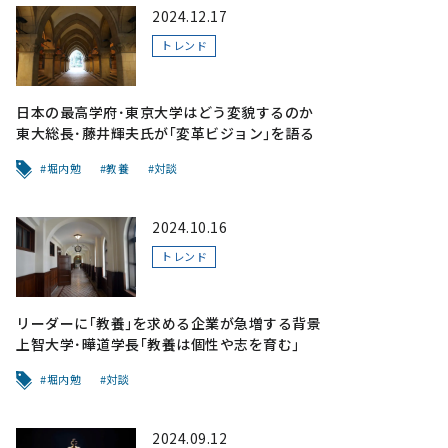
2024.12.17
トレンド
日本の最高学府･東京大学はどう変貌するのか
東大総長･藤井輝夫氏が｢変革ビジョン｣を語る
堀内勉
教養
対談
2024.10.16
トレンド
リーダーに｢教養｣を求める企業が急増する背景
上智大学･曄道学長｢教養は個性や志を育む｣
堀内勉
対談
2024.09.12